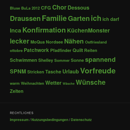
Chor
Dessous
CFG
Bluse
BuLa 2012
Familie
ich
Draussen
Garten
ich darf
Konfirmation
Inca
KüchenMonster
lecker
Nähen
MoQua
Nordsee
Ostfriesland
Patchwork
Quilt
Pfadfinder
Reiten
ottobre
spannend
Schwimmen
Shelley
Sonne
Sommer
Vorfreude
SPNM
Urlaub
Tasche
Stricken
Wünsche
Wetter
warm
Weihnachten
Wäsche
Zelten
RECHTLICHES
Impressum
/
Nutzungsbedingungen
/
Datenschutz