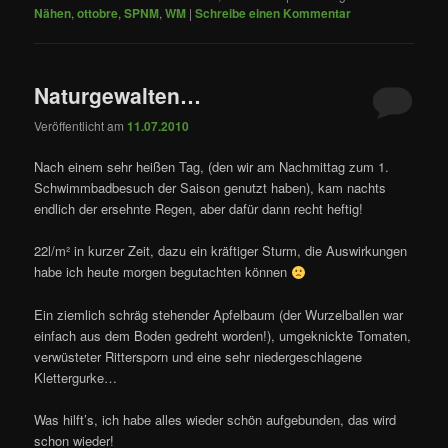
Nähen
,
ottobre
,
SPNM
,
WM
|
Schreibe einen Kommentar
Naturgewalten…
Veröffentlicht am
11.07.2010
Nach einem sehr heißen Tag, (den wir am Nachmittag zum 1.
Schwimmbadbesuch der Saison genutzt haben), kam nachts
endlich der ersehnte Regen, aber dafür dann recht heftig!
22l/m² in kurzer Zeit, dazu ein kräftiger Sturm, die Auswirkungen
habe ich heute morgen begutachten können
Ein ziemlich schräg stehender Apfelbaum (der Wurzelballen war
einfach aus dem Boden gedreht worden!), umgeknickte Tomaten,
verwüsteter Rittersporn und eine sehr niedergeschlagene
Klettergurke…
Was hilft’s, ich habe alles wieder schön aufgebunden, das wird
schon wieder!