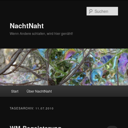
Zum
Zum
primären
sekundären
Such
Inhalt
Inhalt
springen
springen
NachtNaht
Wenn Andere schlafen, wird hier genäht!
Hauptmenü
Start
Über NachtNaht
TAGESARCHIV:
11.07.2010
WM-Begeisterung