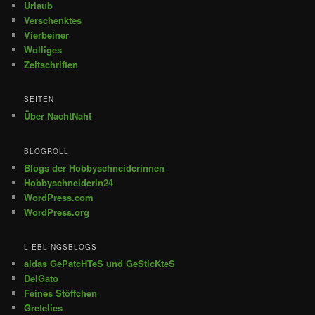
Urlaub
Verschenktes
Vierbeiner
Wolliges
Zeitschriften
SEITEN
Über NachtNaht
BLOGROLL
Blogs der Hobbyschneiderinnen
Hobbyschneiderin24
WordPress.com
WordPress.org
LIEBLINGSBLOGS
aldas GePatcHTeS und GeSticKteS
DelGato
Feines Stöffchen
Gretelies