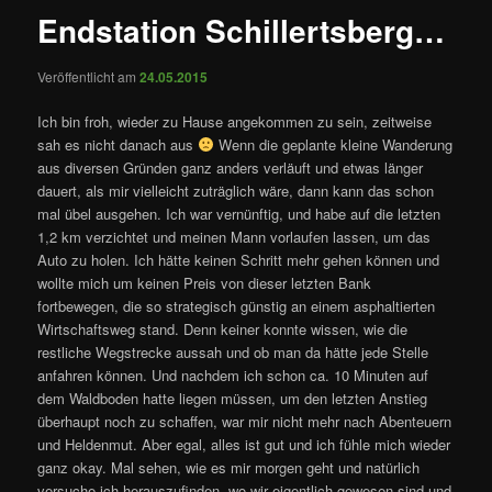
Endstation Schillertsberg…
Veröffentlicht am
24.05.2015
Ich bin froh, wieder zu Hause angekommen zu sein, zeitweise
sah es nicht danach aus
Wenn die geplante kleine Wanderung
aus diversen Gründen ganz anders verläuft und etwas länger
dauert, als mir vielleicht zuträglich wäre, dann kann das schon
mal übel ausgehen. Ich war vernünftig, und habe auf die letzten
1,2 km verzichtet und meinen Mann vorlaufen lassen, um das
Auto zu holen. Ich hätte keinen Schritt mehr gehen können und
wollte mich um keinen Preis von dieser letzten Bank
fortbewegen, die so strategisch günstig an einem asphaltierten
Wirtschaftsweg stand. Denn keiner konnte wissen, wie die
restliche Wegstrecke aussah und ob man da hätte jede Stelle
anfahren können. Und nachdem ich schon ca. 10 Minuten auf
dem Waldboden hatte liegen müssen, um den letzten Anstieg
überhaupt noch zu schaffen, war mir nicht mehr nach Abenteuern
und Heldenmut. Aber egal, alles ist gut und ich fühle mich wieder
ganz okay. Mal sehen, wie es mir morgen geht und natürlich
versuche ich herauszufinden, wo wir eigentlich gewesen sind und