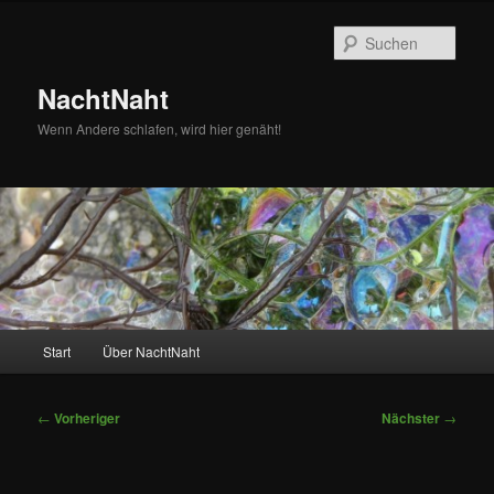
Zum
primären
Such
Inhalt
springen
NachtNaht
Wenn Andere schlafen, wird hier genäht!
Hauptmenü
Start
Über NachtNaht
Beitragsnavigation
←
Vorheriger
Nächster
→