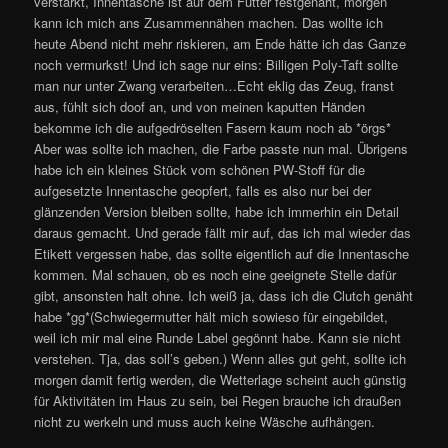
verstärkt, Innentasche ist auf dem Futter festgenäht, morgen
kann ich mich ans Zusammennähen machen. Das wollte ich
heute Abend nicht mehr riskieren, am Ende hätte ich das Ganze
noch vermurkst! Und ich sage nur eins: Billigen Poly-Taft sollte
man nur unter Zwang verarbeiten…Echt eklig das Zeug, franst
aus, fühlt sich doof an, und von meinen kaputten Händen
bekomme ich die aufgedröselten Fasern kaum noch ab *örgs*
Aber was sollte ich machen, die Farbe passte nun mal. Übrigens
habe ich ein kleines Stück vom schönen PW-Stoff für die
aufgesetzte Innentasche geopfert, falls es also nur bei der
glänzenden Version bleiben sollte, habe ich immerhin ein Detail
daraus gemacht. Und gerade fällt mir auf, das ich mal wieder das
Etikett vergessen habe, das sollte eigentlich auf die Innentasche
kommen. Mal schauen, ob es noch eine geeignete Stelle dafür
gibt, ansonsten halt ohne. Ich weiß ja, dass ich die Clutch genäht
habe *gg*(Schwiegermutter hält mich sowieso für eingebildet,
weil ich mir mal eine Runde Label gegönnt habe. Kann sie nicht
verstehen. Tja, das soll’s geben.) Wenn alles gut geht, sollte ich
morgen damit fertig werden, die Wetterlage scheint auch günstig
für Aktivitäten im Haus zu sein, bei Regen brauche ich draußen
nicht zu werkeln und muss auch keine Wäsche aufhängen.