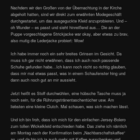
Nachdem wir den Großen von der Übernachtung in der Kirche
abgeholt hatten, sind wir direkt zum erwähnten Modegeschäft
durchgestartet, um das ausgeguckte Kleid anzuprobieren. Und –
oh Wunder – es passt und sieht hinreißend aus… Die an der
Puppe vorgeschlagene Strickjacke war okay, aber etwas zu brav,
also mutig die Lederjacke probiert: Wow!
Ich habe immer noch ein sehr breites Grinsen im Gesicht. Da
muss ich gar nicht erwähnen, dass ich auch noch passende
Schuhe gefunden habe…Ich kann noch nicht so richtig glauben,
dass mir mal etwas passt, was in einem Schaufenster hing und
dann auch noch gut an mir aussieht.
Jetzt heißt es Stoff durchwühlen, eine hübsche Tasche muss ja
noch sein, für die Rührungstränentaschentücher usw. Am
liebsten eine kleine Clutch. Mal schauen, was sich machen lässt.
Und ich bin froh, dass ich mich für den einfachen Jersey-Bolero
zum tollen Wickelkleid entschieden habe. Das ziehe ich nämlich
am Montag nach der Konfirmation beim „Nachbarschaftskaffee“
an, und da bin ich ja auch mehr mit Kaffee ausschenken und