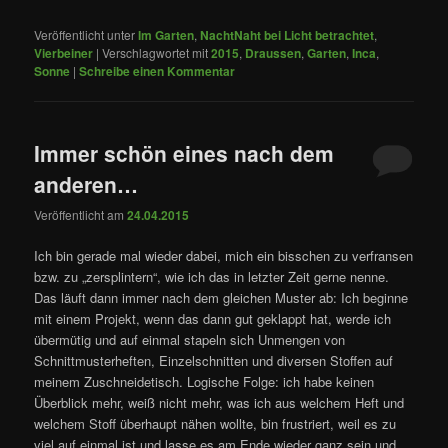
Veröffentlicht unter
Im Garten
,
NachtNaht bei Licht betrachtet
,
Vierbeiner
|
Verschlagwortet mit
2015
,
Draussen
,
Garten
,
Inca
,
Sonne
|
Schreibe einen Kommentar
Immer schön eines nach dem
anderen…
Veröffentlicht am
24.04.2015
Ich bin gerade mal wieder dabei, mich ein bisschen zu verfransen
bzw. zu „zersplintern“, wie ich das in letzter Zeit gerne nenne.
Das läuft dann immer nach dem gleichen Muster ab: Ich beginne
mit einem Projekt, wenn das dann gut geklappt hat, werde ich
übermütig und auf einmal stapeln sich Unmengen von
Schnittmusterheften, Einzelschnitten und diversen Stoffen auf
meinem Zuschneidetisch. Logische Folge: ich habe keinen
Überblick mehr, weiß nicht mehr, was ich aus welchem Heft und
welchem Stoff überhaupt nähen wollte, bin frustriert, weil es zu
viel auf einmal ist und lasse es am Ende wieder ganz sein und