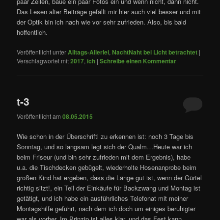
paar Zeilen, baue ein paar Fotos ein und wenn nicht, dann nicht.
Das Lesen alter Beiträge gefällt mir hier auch viel besser und mit
der Optik bin ich nach wie vor sehr zufrieden. Also, bis bald
hoffentlich.
Veröffentlicht unter
Alltags-Allerlei
,
NachtNaht bei Licht betrachtet
|
Verschlagwortet mit
2017
,
ich
|
Schreibe einen Kommentar
t-3
Veröffentlicht am
08.05.2015
Wie schon in der Überschriftl zu erkennen ist: noch 3 Tage bis
Sonntag, und so langsam legt sich der Qualm…Heute war ich
beim Friseur (und bin sehr zufrieden mit dem Ergebnis), habe
u.a. die Tischdecken gebügelt, wiederholte Hosenanprobe beim
großen Kind hat ergeben, dass die Länge gut ist, wenn der Gürtel
richtig sitzt!, ein Teil der Einkäufe für Backzwang und Montag ist
getätigt, und ich habe ein ausführliches Telefonat mit meiner
Montagshilfe geführt, nach dem ich doch um einiges beruhigter
war als vorher. Im Prinzip ist alles klar, und das Fest kann