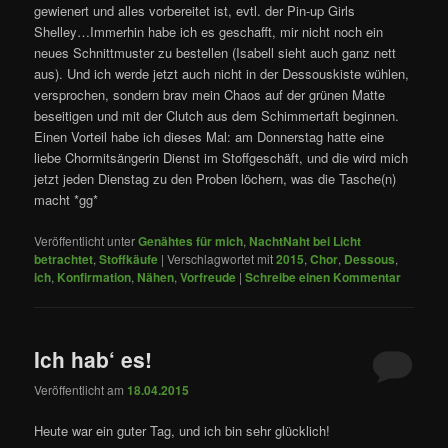
gewienert und alles vorbereitet ist, evtl. der Pin-up Girls
Shelley…Immerhin habe ich es geschafft, mir nicht noch ein
neues Schnittmuster zu bestellen (Isabell sieht auch ganz nett
aus). Und ich werde jetzt auch nicht in der Dessouskiste wühlen,
versprochen, sondern brav mein Chaos auf der grünen Matte
beseitigen und mit der Clutch aus dem Schimmertaft beginnen.
Einen Vorteil habe ich dieses Mal: am Donnerstag hatte eine
liebe Chormitsängerin Dienst im Stoffgeschäft, und die wird mich
jetzt jeden Dienstag zu den Proben löchern, was die Tasche(n)
macht *gg*
Veröffentlicht unter
Genähtes für mich
,
NachtNaht bei Licht
betrachtet
,
Stoffkäufe
|
Verschlagwortet mit
2015
,
Chor
,
Dessous
,
ich
,
Konfirmation
,
Nähen
,
Vorfreude
|
Schreibe einen Kommentar
Ich hab‘ es!
Veröffentlicht am
18.04.2015
Heute war ein guter Tag, und ich bin sehr glücklich!