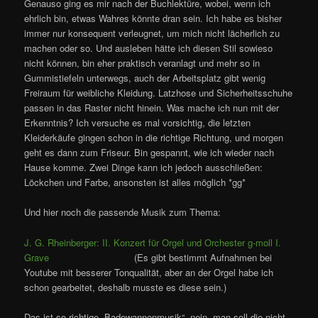
Genauso ging es mir nach der Buchlektüre, wobei, wenn ich
ehrlich bin, etwas Wahres könnte dran sein. Ich habe es bisher
immer nur konsequent verleugnet, um mich nicht lächerlich zu
machen oder so. Und ausleben hätte ich diesen Stil sowieso
nicht können, bin eher praktisch veranlagt und mehr so in
Gummistiefeln unterwegs, auch der Arbeitsplatz gibt wenig
Freiraum für weibliche Kleidung. Latzhose und Sicherheitsschuhe
passen in das Raster nicht hinein. Was mache ich nun mit der
Erkenntnis? Ich versuche es mal vorsichtig, die letzten
Kleiderkäufe gingen schon in die richtige Richtung, und morgen
geht es dann zum Friseur. Bin gespannt, wie ich wieder nach
Hause komme. Zwei Dinge kann ich jedoch ausschließen:
Löckchen und Farbe, ansonsten ist alles möglich *gg*
Und hier noch die passende Musik zum Thema:
J. G. Rheinberger: II. Konzert für Orgel und Orchester g-moll I.
Grave
(Es gibt bestimmt Aufnahmen bei
Youtube mit besserer Tonqualität, aber an der Orgel habe ich
schon gearbeitet, deshalb musste es diese sein.)
Das ist so richtige „Badewannenmusik“, nein, man soll die nicht