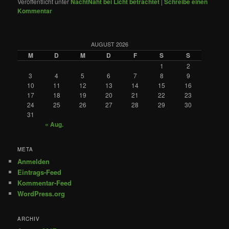
Veröffentlicht unter
NachtNaht bei Licht betrachtet
|
Schreibe einen
Kommentar
AUGUST 2026
M
D
M
D
F
S
S
1
2
3
4
5
6
7
8
9
10
11
12
13
14
15
16
17
18
19
20
21
22
23
24
25
26
27
28
29
30
31
« Aug.
META
Anmelden
Eintrags-Feed
Kommentar-Feed
WordPress.org
ARCHIV