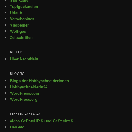
Stoffkäufe
Topfguckereien
Urlaub
Verschenktes
Vierbeiner
Wolliges
Zeitschriften
SEITEN
Über NachtNaht
BLOGROLL
Blogs der Hobbyschneiderinnen
Hobbyschneiderin24
WordPress.com
WordPress.org
LIEBLINGSBLOGS
aldas GePatcHTeS und GeSticKteS
DelGato