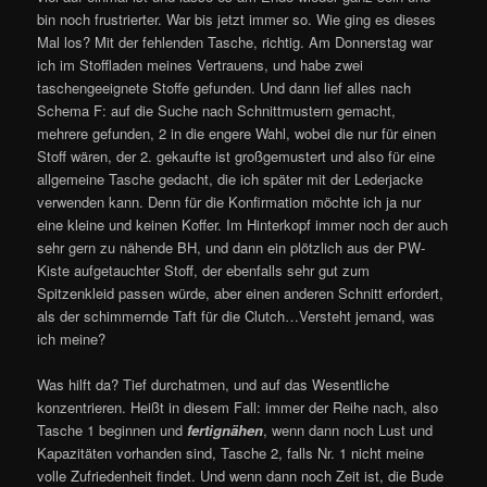
bin noch frustrierter. War bis jetzt immer so. Wie ging es dieses
Mal los? Mit der fehlenden Tasche, richtig. Am Donnerstag war
ich im Stoffladen meines Vertrauens, und habe zwei
taschengeeignete Stoffe gefunden. Und dann lief alles nach
Schema F: auf die Suche nach Schnittmustern gemacht,
mehrere gefunden, 2 in die engere Wahl, wobei die nur für einen
Stoff wären, der 2. gekaufte ist großgemustert und also für eine
allgemeine Tasche gedacht, die ich später mit der Lederjacke
verwenden kann. Denn für die Konfirmation möchte ich ja nur
eine kleine und keinen Koffer. Im Hinterkopf immer noch der auch
sehr gern zu nähende BH, und dann ein plötzlich aus der PW-
Kiste aufgetauchter Stoff, der ebenfalls sehr gut zum
Spitzenkleid passen würde, aber einen anderen Schnitt erfordert,
als der schimmernde Taft für die Clutch…Versteht jemand, was
ich meine?
Was hilft da? Tief durchatmen, und auf das Wesentliche
konzentrieren. Heißt in diesem Fall: immer der Reihe nach, also
Tasche 1 beginnen und
fertignähen
, wenn dann noch Lust und
Kapazitäten vorhanden sind, Tasche 2, falls Nr. 1 nicht meine
volle Zufriedenheit findet. Und wenn dann noch Zeit ist, die Bude