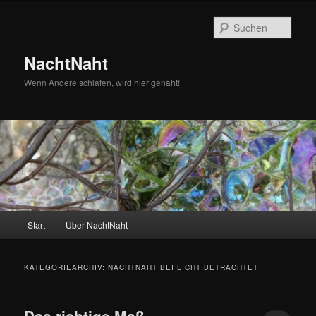
Zum
Zum
primären
sekundären
Such
Inhalt
Inhalt
springen
springen
NachtNaht
Wenn Andere schlafen, wird hier genäht!
Hauptmenü
Start
Über NachtNaht
KATEGORIEARCHIV:
NACHTNAHT BEI LICHT BETRACHTET
Das richtige Maß