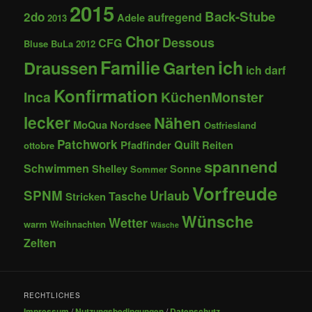
2015
Back-Stube
2do
aufregend
Adele
2013
Chor
Dessous
CFG
Bluse
BuLa 2012
Familie
ich
Draussen
Garten
ich darf
Konfirmation
Inca
KüchenMonster
lecker
Nähen
MoQua
Nordsee
Ostfriesland
Patchwork
Quilt
Pfadfinder
Reiten
ottobre
spannend
Schwimmen
Shelley
Sonne
Sommer
Vorfreude
SPNM
Urlaub
Tasche
Stricken
Wünsche
Wetter
warm
Weihnachten
Wäsche
Zelten
RECHTLICHES
Impressum
/
Nutzungsbedingungen
/
Datenschutz