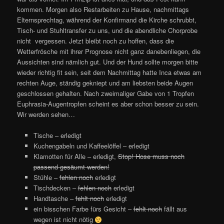
kommen. Morgen also Restarbeiten zu Hause, nachmittags
Elternsprechtag, während der Konfirmand die Kirche schrubbt,
Tisch- und Stuhltransfer zu uns, und die abendliche Chorprobe
nicht vergessen. Jetzt bleibt noch zu hoffen, dass die
Wetterfrösche mit ihrer Prognose nicht ganz danebenliegen, die
Aussichten sind nämlich gut. Und der Hund sollte morgen bitte
wieder richtig fit sein, seit dem Nachmittag hatte Inca etwas am
rechten Auge, ständig gekniept und am liebsten beide Augen
geschlossen gehalten. Nach zweimaliger Gabe von 1 Tropfen
Euphrasia-Augentropfen scheint es aber schon besser zu sein.
Wir werden sehen…
Tische – erledigt
Kuchengabeln und Kaffeelöffel – erledigt
Klamotten für Alle – erledigt,
Stop! Hose muss noch
passend gesäumt werden!
Stühle –
fehlen noch
erledigt
Tischdecken –
fehlen noch
erledigt
Handtasche –
fehlt noch
erledigt
ein bisschen Farbe fürs Gesicht –
fehlt noch
fällt aus
wegen ist nicht nötig