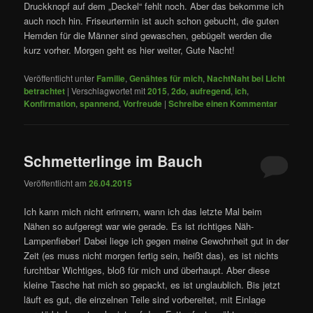
Druckknopf auf dem „Deckel“ fehlt noch. Aber das bekomme ich
auch noch hin. Friseurtermin ist auch schon gebucht, die guten
Hemden für die Männer sind gewaschen, gebügelt werden die
kurz vorher. Morgen geht es hier weiter, Gute Nacht!
Veröffentlicht unter
Familie
,
Genähtes für mich
,
NachtNaht bei Licht
betrachtet
|
Verschlagwortet mit
2015
,
2do
,
aufregend
,
ich
,
Konfirmation
,
spannend
,
Vorfreude
|
Schreibe einen Kommentar
Schmetterlinge im Bauch
Veröffentlicht am
26.04.2015
Ich kann mich nicht erinnern, wann ich das letzte Mal beim
Nähen so aufgeregt war wie gerade. Es ist richtiges Näh-
Lampenfieber! Dabei liege ich gegen meine Gewohnheit gut in der
Zeit (es muss nicht morgen fertig sein, heißt das), es ist nichts
furchtbar Wichtiges, bloß für mich und überhaupt. Aber diese
kleine Tasche hat mich so gepackt, es ist unglaublich. Bis jetzt
läuft es gut, die einzelnen Teile sind vorbereitet, mit Einlage