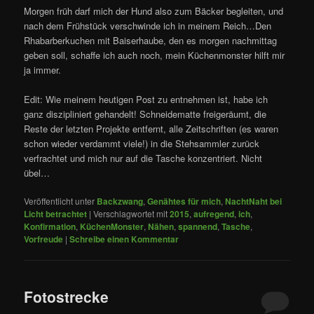
Morgen früh darf mich der Hund also zum Bäcker begleiten, und
nach dem Frühstück verschwinde ich in meinem Reich…Den
Rhabarberkuchen mit Baiserhaube, den es morgen nachmittag
geben soll, schaffe ich auch noch, mein Küchenmonster hilft mir
ja immer.
Edit: Wie meinem heutigen Post zu entnehmen ist, habe ich
ganz diszipliniert gehandelt! Schneidematte freigeräumt, die
Reste der letzten Projekte entfernt, alle Zeitschriften (es waren
schon wieder verdammt viele!) in die Stehsammler zurück
verfrachtet und mich nur auf die Tasche konzentriert. Nicht
übel…
Veröffentlicht unter
Backzwang
,
Genähtes für mich
,
NachtNaht bei
Licht betrachtet
|
Verschlagwortet mit
2015
,
aufregend
,
ich
,
Konfirmation
,
KüchenMonster
,
Nähen
,
spannend
,
Tasche
,
Vorfreude
|
Schreibe einen Kommentar
Fotostrecke