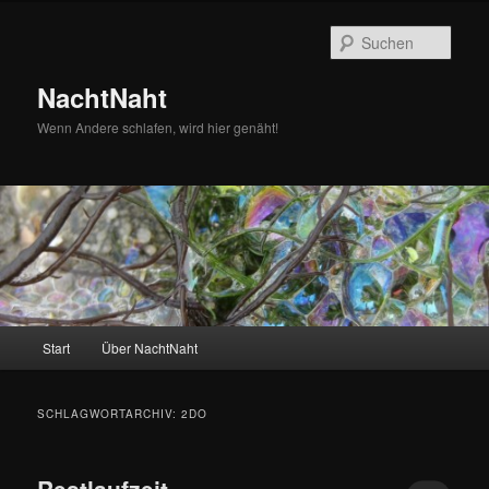
Zum
Zum
primären
sekundären
Such
Inhalt
Inhalt
springen
springen
NachtNaht
Wenn Andere schlafen, wird hier genäht!
Hauptmenü
Start
Über NachtNaht
SCHLAGWORTARCHIV:
2DO
Restlaufzeit