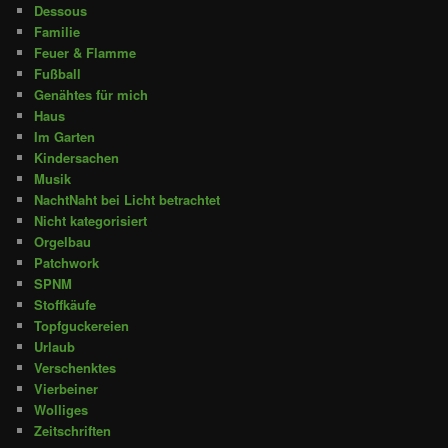
Dessous
Familie
Feuer & Flamme
Fußball
Genähtes für mich
Haus
Im Garten
Kindersachen
Musik
NachtNaht bei Licht betrachtet
Nicht kategorisiert
Orgelbau
Patchwork
SPNM
Stoffkäufe
Topfguckereien
Urlaub
Verschenktes
Vierbeiner
Wolliges
Zeitschriften