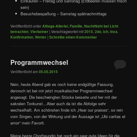
Einkaufen – Freitag und Samstag (Erdbeeren müssen frisch
sein)
Besuchsbespaßung – Samstag spätnachmittags
Veröffentlicht unter
Alltags-Allerlei
,
Familie
,
NachtNaht bei Licht
betrachtet
,
Vierbeiner
|
Verschlagwortet mit
2015
,
2do
,
ich
,
Inca
,
Konfirmation
,
Wetter
|
Schreibe einen Kommentar
Programmwechsel
Veröffentlicht am
05.05.2015
Nein, heute Abend gab es noch keine endgültige Fassung,
dennoch ist bei mir jetzt musikalischer Programmwechsel
angesagt. Die beschwingten Stücke beiseite und her mit der
sakralen Tonkunst…Aber auch da ist die Abfolge sehr
wechselhaft. Am schönsten finde ich „Hear our praises“, so rein
vom Singen, von der Wirkung und der Aussage ist „Ubi caritas et
amor“ mein Favorit.
Meine beste Chorfreundin hat noch ein paar gute Ideen für die