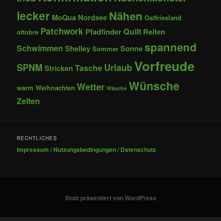
lecker
Nähen
MoQua
Nordsee
Ostfriesland
Patchwork
Quilt
Pfadfinder
Reiten
ottobre
spannend
Schwimmen
Shelley
Sonne
Sommer
Vorfreude
SPNM
Urlaub
Tasche
Stricken
Wünsche
Wetter
warm
Weihnachten
Wäsche
Zelten
RECHTLICHES
Impressum
/
Nutzungsbedingungen
/
Datenschutz
Stolz präsentiert von WordPress