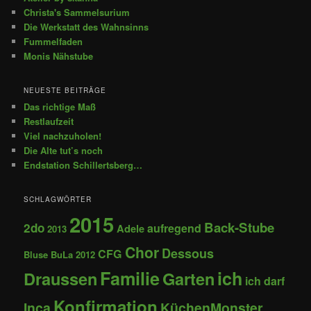
Christa's Sammelsurium
Die Werkstatt des Wahnsinns
Fummelfaden
Monis Nähstube
NEUESTE BEITRÄGE
Das richtige Maß
Restlaufzeit
Viel nachzuholen!
Die Alte tut’s noch
Endstation Schillertsberg…
SCHLAGWÖRTER
2015
Back-Stube
2do
aufregend
Adele
2013
Chor
Dessous
CFG
Bluse
BuLa 2012
Familie
ich
Draussen
Garten
ich darf
Konfirmation
Inca
KüchenMonster