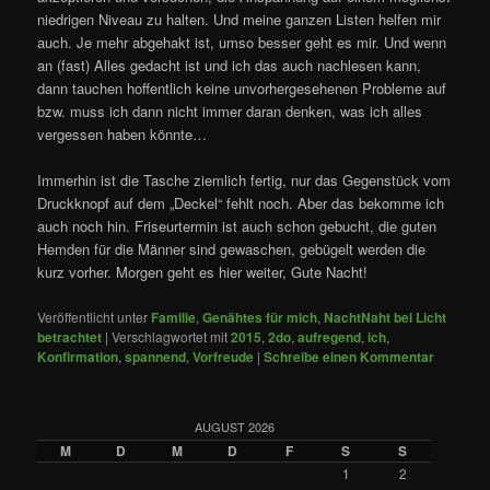
niedrigen Niveau zu halten. Und meine ganzen Listen helfen mir
auch. Je mehr abgehakt ist, umso besser geht es mir. Und wenn
an (fast) Alles gedacht ist und ich das auch nachlesen kann,
dann tauchen hoffentlich keine unvorhergesehenen Probleme auf
bzw. muss ich dann nicht immer daran denken, was ich alles
vergessen haben könnte…
Immerhin ist die Tasche ziemlich fertig, nur das Gegenstück vom
Druckknopf auf dem „Deckel“ fehlt noch. Aber das bekomme ich
auch noch hin. Friseurtermin ist auch schon gebucht, die guten
Hemden für die Männer sind gewaschen, gebügelt werden die
kurz vorher. Morgen geht es hier weiter, Gute Nacht!
Veröffentlicht unter
Familie
,
Genähtes für mich
,
NachtNaht bei Licht
betrachtet
|
Verschlagwortet mit
2015
,
2do
,
aufregend
,
ich
,
Konfirmation
,
spannend
,
Vorfreude
|
Schreibe einen Kommentar
AUGUST 2026
M
D
M
D
F
S
S
1
2