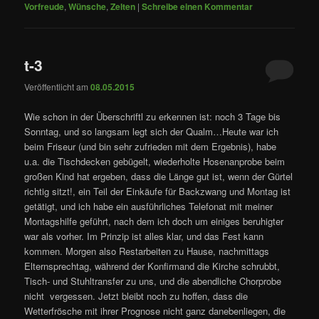
Vorfreude
,
Wünsche
,
Zelten
|
Schreibe einen Kommentar
t-3
Veröffentlicht am
08.05.2015
Wie schon in der Überschriftl zu erkennen ist: noch 3 Tage bis
Sonntag, und so langsam legt sich der Qualm…Heute war ich
beim Friseur (und bin sehr zufrieden mit dem Ergebnis), habe
u.a. die Tischdecken gebügelt, wiederholte Hosenanprobe beim
großen Kind hat ergeben, dass die Länge gut ist, wenn der Gürtel
richtig sitzt!, ein Teil der Einkäufe für Backzwang und Montag ist
getätigt, und ich habe ein ausführliches Telefonat mit meiner
Montagshilfe geführt, nach dem ich doch um einiges beruhigter
war als vorher. Im Prinzip ist alles klar, und das Fest kann
kommen. Morgen also Restarbeiten zu Hause, nachmittags
Elternsprechtag, während der Konfirmand die Kirche schrubbt,
Tisch- und Stuhltransfer zu uns, und die abendliche Chorprobe
nicht vergessen. Jetzt bleibt noch zu hoffen, dass die
Wetterfrösche mit ihrer Prognose nicht ganz danebenliegen, die