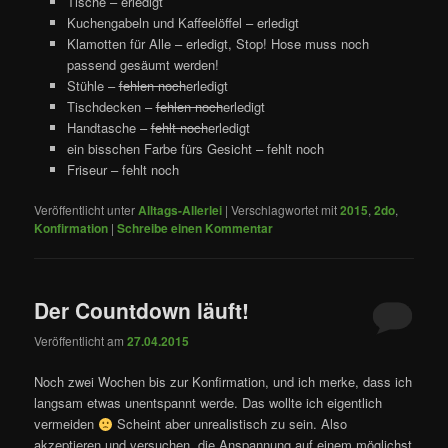
Tische – erledigt
Kuchengabeln und Kaffeelöffel – erledigt
Klamotten für Alle – erledigt, Stop! Hose muss noch
passend gesäumt werden!
Stühle –
fehlen noch
erledigt
Tischdecken –
fehlen noch
erledigt
Handtasche –
fehlt noch
erledigt
ein bisschen Farbe fürs Gesicht – fehlt noch
Friseur – fehlt noch
Veröffentlicht unter
Alltags-Allerlei
|
Verschlagwortet mit
2015
,
2do
,
Konfirmation
|
Schreibe einen Kommentar
Der Countdown läuft!
Veröffentlicht am
27.04.2015
Noch zwei Wochen bis zur Konfirmation, und ich merke, dass ich
langsam etwas unentspannt werde. Das wollte ich eigentlich
vermeiden
Scheint aber unrealistisch zu sein. Also
akzeptieren und versuchen, die Anspannung auf einem möglichst