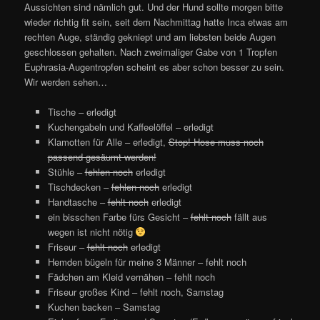
Aussichten sind nämlich gut. Und der Hund sollte morgen bitte
wieder richtig fit sein, seit dem Nachmittag hatte Inca etwas am
rechten Auge, ständig gekniept und am liebsten beide Augen
geschlossen gehalten. Nach zweimaliger Gabe von 1 Tropfen
Euphrasia-Augentropfen scheint es aber schon besser zu sein.
Wir werden sehen…
Tische – erledigt
Kuchengabeln und Kaffeelöffel – erledigt
Klamotten für Alle – erledigt,
Stop! Hose muss noch
passend gesäumt werden!
Stühle –
fehlen noch
erledigt
Tischdecken –
fehlen noch
erledigt
Handtasche –
fehlt noch
erledigt
ein bisschen Farbe fürs Gesicht –
fehlt noch
fällt aus
wegen ist nicht nötig
Friseur –
fehlt noch
erledigt
Hemden bügeln für meine 3 Männer – fehlt noch
Fädchen am Kleid vernähen – fehlt noch
Friseur großes Kind – fehlt noch, Samstag
Kuchen backen – Samstag