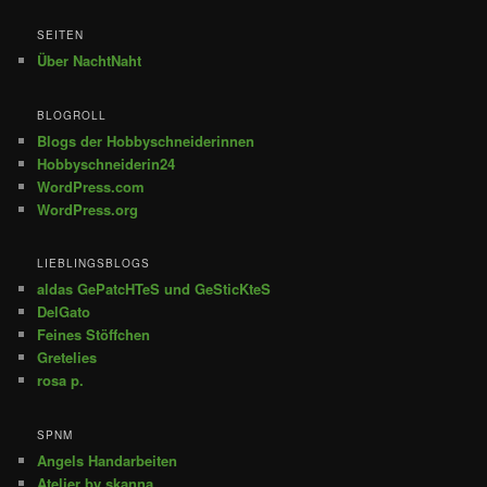
SEITEN
Über NachtNaht
BLOGROLL
Blogs der Hobbyschneiderinnen
Hobbyschneiderin24
WordPress.com
WordPress.org
LIEBLINGSBLOGS
aldas GePatcHTeS und GeSticKteS
DelGato
Feines Stöffchen
Gretelies
rosa p.
SPNM
Angels Handarbeiten
Atelier by skanna