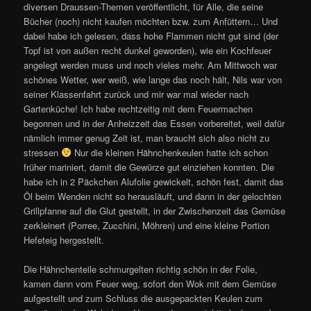
diversen Draussen-Themen veröffentlicht, für Alle, die seine
Bücher (noch) nicht kaufen möchten bzw. zum Anfüttern… Und
dabei habe ich gelesen, dass hohe Flammen nicht gut sind (der
Topf ist von außen recht dunkel geworden), wie ein Kochfeuer
angelegt werden muss und noch vieles mehr. Am Mittwoch war
schönes Wetter, wer weiß, wie lange das noch hält, Nils war von
seiner Klassenfahrt zurück und mir war mal wieder nach
Gartenküche! Ich habe rechtzeitig mit dem Feuermachen
begonnen und in der Anheizzeit das Essen vorbereitet, weil dafür
nämlich immer genug Zeit ist, man braucht sich also nicht zu
stressen
Nur die kleinen Hähnchenkeulen hatte ich schon
früher mariniert, damit die Gewürze gut einziehen konnten. Die
habe ich in 2 Päckchen Alufolie gewickelt, schön fest, damit das
Öl beim Wenden nicht so herausläuft, und dann in der gelochten
Grillpfanne auf die Glut gestellt, in der Zwischenzeit das Gemüse
zerkleinert (Porree, Zucchini, Möhren) und eine kleine Portion
Hefeteig hergestellt.
Die Hähnchenteile schmurgelten richtig schön in der Folie,
kamen dann vom Feuer weg, sofort den Wok mit dem Gemüse
aufgestellt und zum Schluss die ausgepackten Keulen zum