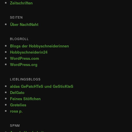
Zeitschriften
SEITEN
Über NachtNaht
BLOGROLL
Blogs der Hobbyschneiderinnen
Hobbyschneiderin24
WordPress.com
WordPress.org
LIEBLINGSBLOGS
aldas GePatcHTeS und GeSticKteS
DelGato
Feines Stöffchen
Gretelies
rosa p.
SPNM