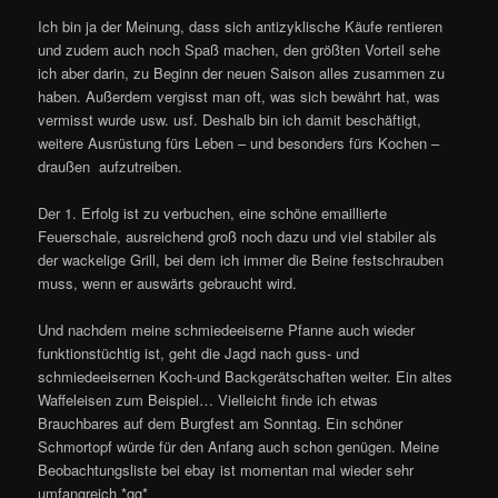
Ich bin ja der Meinung, dass sich antizyklische Käufe rentieren
und zudem auch noch Spaß machen, den größten Vorteil sehe
ich aber darin, zu Beginn der neuen Saison alles zusammen zu
haben. Außerdem vergisst man oft, was sich bewährt hat, was
vermisst wurde usw. usf. Deshalb bin ich damit beschäftigt,
weitere Ausrüstung fürs Leben – und besonders fürs Kochen –
draußen aufzutreiben.
Der 1. Erfolg ist zu verbuchen, eine schöne emaillierte
Feuerschale, ausreichend groß noch dazu und viel stabiler als
der wackelige Grill, bei dem ich immer die Beine festschrauben
muss, wenn er auswärts gebraucht wird.
Und nachdem meine schmiedeeiserne Pfanne auch wieder
funktionstüchtig ist, geht die Jagd nach guss- und
schmiedeeisernen Koch-und Backgerätschaften weiter. Ein altes
Waffeleisen zum Beispiel… Vielleicht finde ich etwas
Brauchbares auf dem Burgfest am Sonntag. Ein schöner
Schmortopf würde für den Anfang auch schon genügen. Meine
Beobachtungsliste bei ebay ist momentan mal wieder sehr
umfangreich *gg*