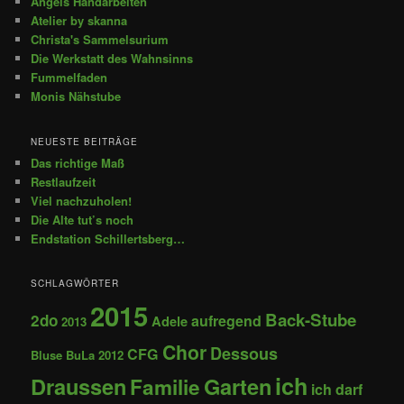
Angels Handarbeiten
Atelier by skanna
Christa's Sammelsurium
Die Werkstatt des Wahnsinns
Fummelfaden
Monis Nähstube
NEUESTE BEITRÄGE
Das richtige Maß
Restlaufzeit
Viel nachzuholen!
Die Alte tut’s noch
Endstation Schillertsberg…
SCHLAGWÖRTER
2015
Back-Stube
2do
aufregend
Adele
2013
Chor
Dessous
CFG
Bluse
BuLa 2012
ich
Draussen
Garten
Familie
ich darf