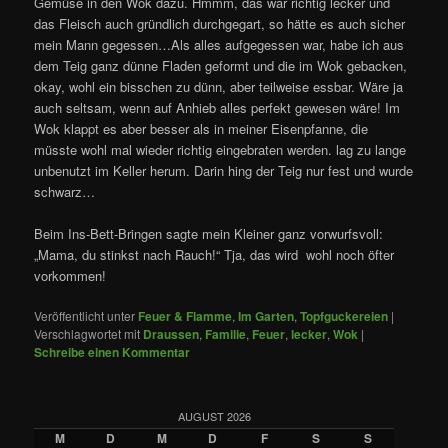
Gemüse in den Wok dazu. Hmmm, das war richtig lecker und
das Fleisch auch gründlich durchgegart, so hätte es auch sicher
mein Mann gegessen…Als alles aufgegessen war, habe ich aus
dem Teig ganz dünne Fladen geformt und die im Wok gebacken,
okay, wohl ein bisschen zu dünn, aber teilweise essbar. Wäre ja
auch seltsam, wenn auf Anhieb alles perfekt gewesen wäre! Im
Wok klappt es aber besser als in meiner Eisenpfanne, die
müsste wohl mal wieder richtig eingebraten werden. lag zu lange
unbenutzt im Keller herum. Darin hing der Teig nur fest und wurde
schwarz…
Beim Ins-Bett-Bringen sagte mein Kleiner ganz vorwurfsvoll:
„Mama, du stinkst nach Rauch!“ Tja, das wird wohl noch öfter
vorkommen!
Veröffentlicht unter
Feuer & Flamme
,
Im Garten
,
Topfguckereien
|
Verschlagwortet mit
Draussen
,
Familie
,
Feuer
,
lecker
,
Wok
|
Schreibe einen Kommentar
AUGUST 2026
M
D
M
D
F
S
S