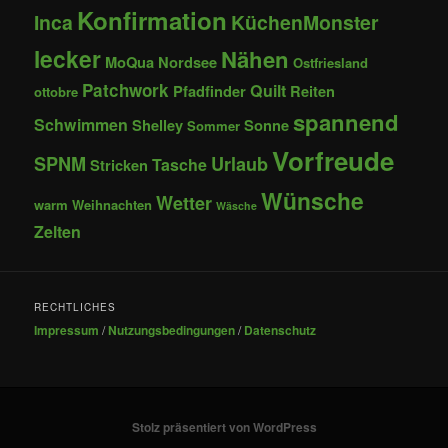
Konfirmation
Inca
KüchenMonster
lecker
Nähen
MoQua
Nordsee
Ostfriesland
Patchwork
Quilt
Pfadfinder
Reiten
ottobre
spannend
Schwimmen
Shelley
Sonne
Sommer
Vorfreude
SPNM
Urlaub
Tasche
Stricken
Wünsche
Wetter
warm
Weihnachten
Wäsche
Zelten
RECHTLICHES
Impressum
/
Nutzungsbedingungen
/
Datenschutz
Stolz präsentiert von WordPress