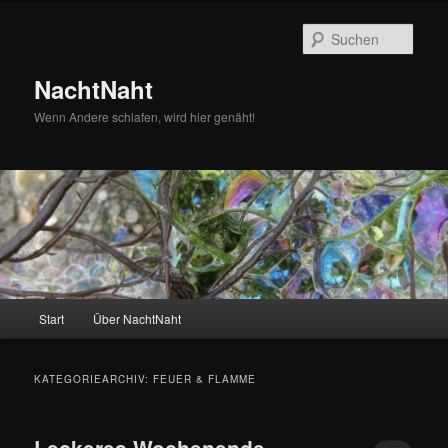
Zum
Zum
primären
sekundären
Such
Inhalt
Inhalt
springen
springen
NachtNaht
Wenn Andere schlafen, wird hier genäht!
Hauptmenü
Start
Über NachtNaht
KATEGORIEARCHIV:
FEUER & FLAMME
Leckeres Wochenende