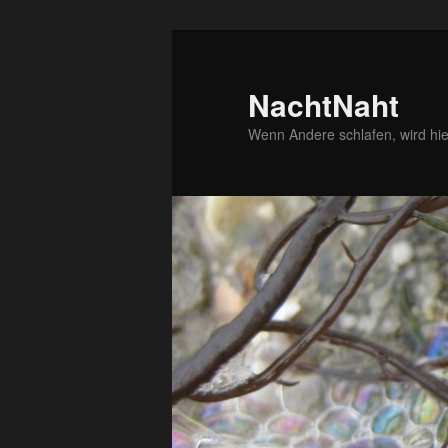
Zum
Zum
primären
sekundären
Inhalt
Inhalt
NachtNaht
springen
springen
Wenn Andere schlafen, wird hie