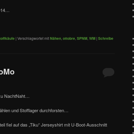
2014…
toffkäufe
|
Verschlagwortet mit
Nähen
,
ottobre
,
SPNM
,
WM
|
Schreibe
MoMo
 zu NachtNaht…
ählen und Stofflager durchforsten…
il fiel auf das „Tiku“ Jerseyshirt mit U-Boot-Ausschnitt