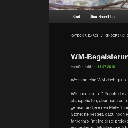
Hauptmenü
Start
Über NachtNaht
KATEGORIEARCHIV:
KINDERSACH
WM-Begeisteru
Veröffentlicht am
11.07.2010
Wozu so eine WM doch gut is
Wir haben dem Drängeln der J
standgehalten, aber nach dem
gefasst und je einen Meter In
Stoffecke bestellt, dazu noch 
farbenmix (meine erste projek
geworden ist, ich bin von mir b