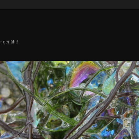
r genäht!