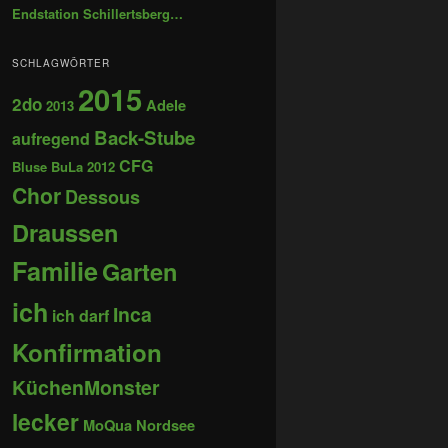
Endstation Schillertsberg…
SCHLAGWÖRTER
2015
2do
Adele
2013
Back-Stube
aufregend
CFG
Bluse
BuLa 2012
Chor
Dessous
Draussen
Familie
Garten
ich
Inca
ich darf
Konfirmation
KüchenMonster
lecker
MoQua
Nordsee