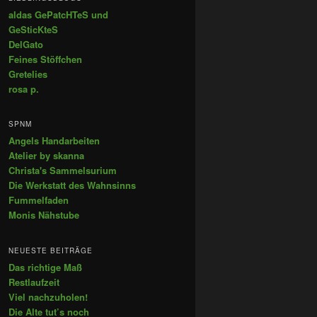
aldas GePatcHTeS und
GeSticKteS
DelGato
Feines Stöffchen
Gretelies
rosa p.
SPNM
Angels Handarbeiten
Atelier by skanna
Christa's Sammelsurium
Die Werkstatt des Wahnsinns
Fummelfaden
Monis Nähstube
NEUESTE BEITRÄGE
Das richtige Maß
Restlaufzeit
Viel nachzuholen!
Die Alte tut’s noch