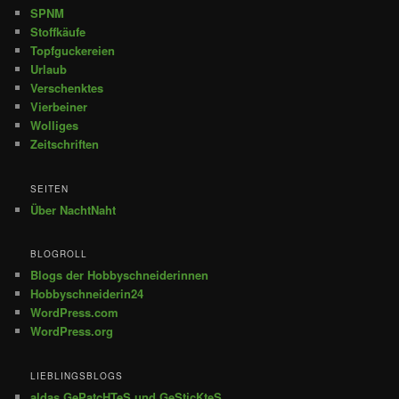
SPNM
Stoffkäufe
Topfguckereien
Urlaub
Verschenktes
Vierbeiner
Wolliges
Zeitschriften
SEITEN
Über NachtNaht
BLOGROLL
Blogs der Hobbyschneiderinnen
Hobbyschneiderin24
WordPress.com
WordPress.org
LIEBLINGSBLOGS
aldas GePatcHTeS und GeSticKteS