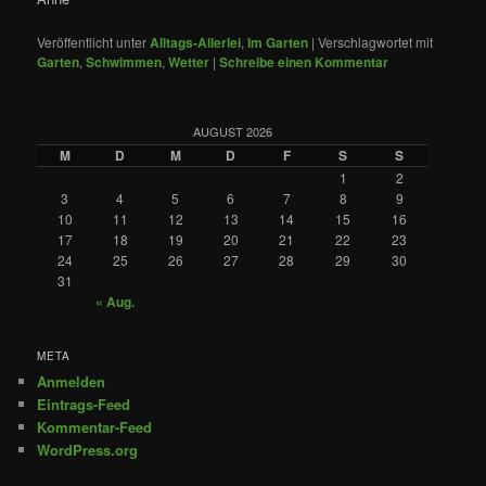
Veröffentlicht unter
Alltags-Allerlei
,
Im Garten
|
Verschlagwortet mit
Garten
,
Schwimmen
,
Wetter
|
Schreibe einen Kommentar
AUGUST 2026
M
D
M
D
F
S
S
1
2
3
4
5
6
7
8
9
10
11
12
13
14
15
16
17
18
19
20
21
22
23
24
25
26
27
28
29
30
31
« Aug.
META
Anmelden
Eintrags-Feed
Kommentar-Feed
WordPress.org