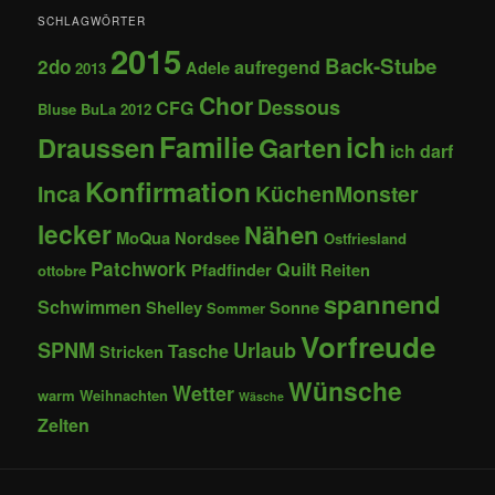
SCHLAGWÖRTER
2015
Back-Stube
2do
aufregend
Adele
2013
Chor
Dessous
CFG
Bluse
BuLa 2012
Familie
ich
Draussen
Garten
ich darf
Konfirmation
Inca
KüchenMonster
lecker
Nähen
MoQua
Nordsee
Ostfriesland
Patchwork
Quilt
Pfadfinder
Reiten
ottobre
spannend
Schwimmen
Shelley
Sonne
Sommer
Vorfreude
SPNM
Urlaub
Tasche
Stricken
Wünsche
Wetter
warm
Weihnachten
Wäsche
Zelten