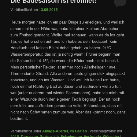
Veröffentlicht am
13.05.2015
Heute morgen hatte ich ein paar Dinge zu erledigen, und weil ich
schon mal in der Nähe war, habe ich einen kleinen Abstecher
zum Freibad gemacht. Wollte mal schauen, wann es da los geht.
Tja, es hatte schon auf, und ich habe es sehr bedauert, kein
Handtuch und keinen Bikini dabei gehabt zu haben. 21°C
Wassertemperatur, das ist ja richtig warm! Früher begann man
die Saison bei 14-15°, da waren die Bäder noch nicht beheizt.
Mein persönlicher Rekord ist immer noch Allerheiligen 1994,
Timmendorfer Strand. Alle anderen Leute gingen dick eingepackt
spazieren, und ich ins Wasser…Und weil ich keine Lust hatte,
noch einmal Richtung Bad zu düsen und außerdem viel zu tun
war (unter anderem mal wieder Rasenmähen), habe ich mich mit
einer Watrunde durch den eigenen Teich begnügt. Der ist noch
sehr kühl und außerdem gerade so voller Blütenstaub, dass mir
nicht nach Schwimmen zumute war. Aber das kommt noch, ganz
bestimmt.
Veröffentlicht unter
Alltags-Allerlei
,
Im Garten
|
Verschlagwortet mit
2015
,
Draussen
,
Garten
,
ich
,
Schwimmen
,
Vorfreude
,
Wünsche
|