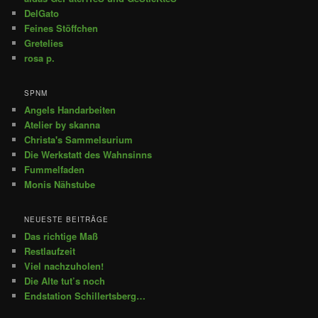
DelGato
Feines Stöffchen
Gretelies
rosa p.
SPNM
Angels Handarbeiten
Atelier by skanna
Christa's Sammelsurium
Die Werkstatt des Wahnsinns
Fummelfaden
Monis Nähstube
NEUESTE BEITRÄGE
Das richtige Maß
Restlaufzeit
Viel nachzuholen!
Die Alte tut’s noch
Endstation Schillertsberg…