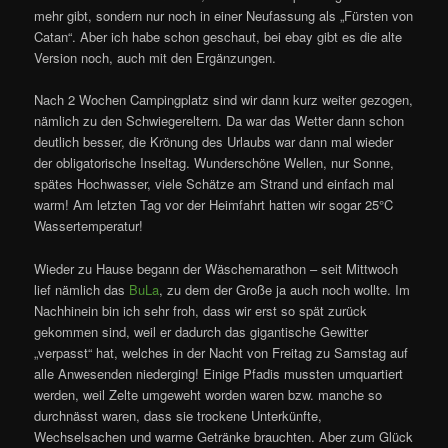
mehr gibt, sondern nur noch in einer Neufassung als „Fürsten von
Catan“. Aber ich habe schon geschaut, bei ebay gibt es die alte
Version noch, auch mit den Ergänzungen.
Nach 2 Wochen Campingplatz sind wir dann kurz weiter gezogen,
nämlich zu den Schwiegereltern. Da war das Wetter dann schon
deutlich besser, die Krönung des Urlaubs war dann mal wieder
der obligatorische Inseltag. Wunderschöne Wellen, nur Sonne,
spätes Hochwasser, viele Schätze am Strand und einfach mal
warm! Am letzten Tag vor der Heimfahrt hatten wir sogar 25°C
Wassertemperatur!
Wieder zu Hause begann der Wäschemarathon – seit Mittwoch
lief nämlich das
BuLa
, zu dem der Große ja auch noch wollte. Im
Nachhinein bin ich sehr froh, dass wir erst so spät zurück
gekommen sind, weil er dadurch das gigantische Gewitter
„verpasst“ hat, welches in der Nacht von Freitag zu Samstag auf
alle Anwesenden niederging! Einige Pfadis mussten umquartiert
werden, weil Zelte umgeweht worden waren bzw. manche so
durchnässt waren, dass sie trockene Unterkünfte,
Wechselsachen und warme Getränke brauchten. Aber zum Glück