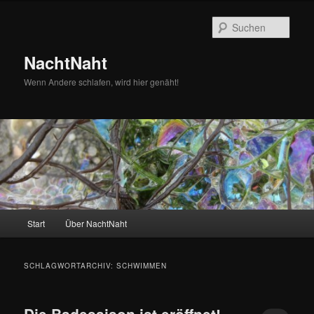
Zum
Zum
primären
sekundären
Such
Inhalt
Inhalt
springen
springen
NachtNaht
Wenn Andere schlafen, wird hier genäht!
Hauptmenü
Start
Über NachtNaht
SCHLAGWORTARCHIV:
SCHWIMMEN
Die Badesaison ist eröffnet!