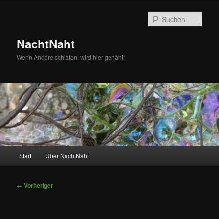
Zum
primären
Such
Inhalt
springen
NachtNaht
Wenn Andere schlafen, wird hier genäht!
Hauptmenü
Start
Über NachtNaht
Beitragsnavigation
←
Vorheriger