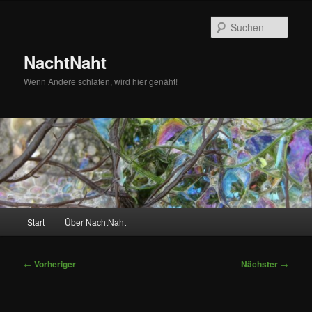
Zum
primären
Such
Inhalt
springen
NachtNaht
Wenn Andere schlafen, wird hier genäht!
Hauptmenü
Start
Über NachtNaht
Beitragsnavigation
←
Vorheriger
Nächster
→