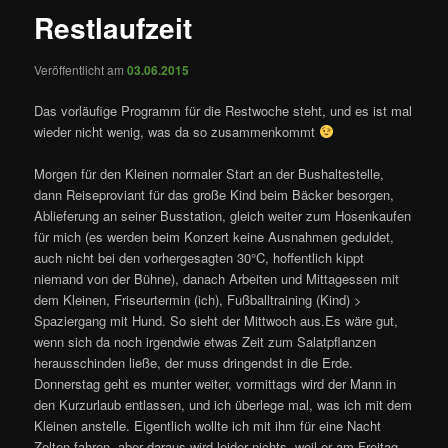
Restlaufzeit
Veröffentlicht am
03.06.2015
Das vorläufige Programm für die Restwoche steht, und es ist mal
wieder nicht wenig, was da so zusammenkommt
Morgen für den Kleinen normaler Start an der Bushaltestelle,
dann Reiseproviant für das große Kind beim Bäcker besorgen,
Ablieferung an seiner Busstation, gleich weiter zum Hosenkaufen
für mich (es werden beim Konzert keine Ausnahmen geduldet,
auch nicht bei den vorhergesagten 30°C, hoffentlich kippt
niemand von der Bühne), danach Arbeiten und Mittagessen mit
dem Kleinen, Friseurtermin (ich), Fußballtraining (Kind) >
Spaziergang mit Hund. So sieht der Mittwoch aus.Es wäre gut,
wenn sich da noch irgendwie etwas Zeit zum Salatpflanzen
herausschinden ließe, der muss dringendst in die Erde.
Donnerstag geht es munter weiter, vormittags wird der Mann in
den Kurzurlaub entlassen, und ich überlege mal, was ich mit dem
Kleinen anstelle. Eigentlich wollte ich mit ihm für eine Nacht
Zelten fahren, aber daraus wird leider nichts, weil er am Freitag