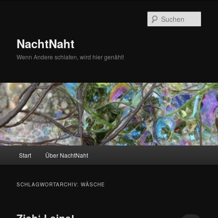
Zum
Zum
primären
sekundären
Such
Inhalt
Inhalt
springen
springen
NachtNaht
Wenn Andere schlafen, wird hier genäht!
Hauptmenü
Start
Über NachtNaht
SCHLAGWORTARCHIV:
WÄSCHE
Zieh‘ Leine!