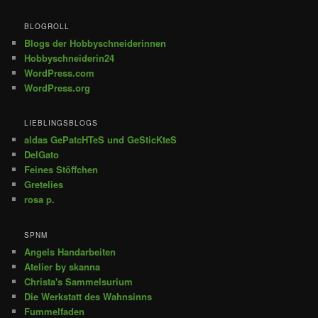
BLOGROLL
Blogs der Hobbyschneiderinnen
Hobbyschneiderin24
WordPress.com
WordPress.org
LIEBLINGSBLOGS
aldas GePatcHTeS und GeSticKteS
DelGato
Feines Stöffchen
Gretelies
rosa p.
SPNM
Angels Handarbeiten
Atelier by skanna
Christa's Sammelsurium
Die Werkstatt des Wahnsinns
Fummelfaden