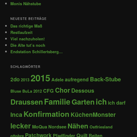
Monis Nähstube
NEUESTE BEITRÄGE
Das richtige Maß
Restlaufzeit
Viel nachzuholen!
Die Alte tut’s noch
Endstation Schillertsberg…
SCHLAGWÖRTER
2015
Back-Stube
2do
aufregend
Adele
2013
Chor
Dessous
CFG
Bluse
BuLa 2012
Familie
ich
Draussen
Garten
ich darf
Konfirmation
Inca
KüchenMonster
lecker
Nähen
MoQua
Nordsee
Ostfriesland
Patchwork
Quilt
Pfadfinder
Reiten
ottobre