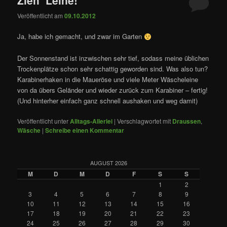
Veröffentlicht am
09.10.2012
Ja, habe ich gemacht, und zwar im Garten
Der Sonnenstand ist inzwischen sehr tief, sodass meine üblichen
Trockenplätze schon sehr schattig geworden sind. Was also tun?
Karabinerhaken in die Maueröse und viele Meter Wäscheleine
von da übers Geländer und wieder zurück zum Karabiner – fertig!
(Und hinterher einfach ganz schnell aushaken und weg damit)
Veröffentlicht unter
Alltags-Allerlei
|
Verschlagwortet mit
Draussen
,
Wäsche
|
Schreibe einen Kommentar
AUGUST 2026
M
D
M
D
F
S
S
1
2
3
4
5
6
7
8
9
10
11
12
13
14
15
16
17
18
19
20
21
22
23
24
25
26
27
28
29
30