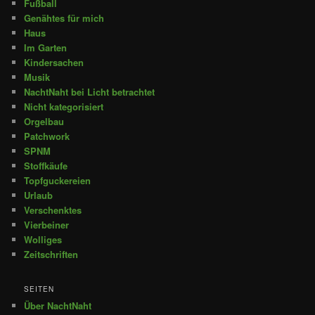
Fußball
Genähtes für mich
Haus
Im Garten
Kindersachen
Musik
NachtNaht bei Licht betrachtet
Nicht kategorisiert
Orgelbau
Patchwork
SPNM
Stoffkäufe
Topfguckereien
Urlaub
Verschenktes
Vierbeiner
Wolliges
Zeitschriften
SEITEN
Über NachtNaht