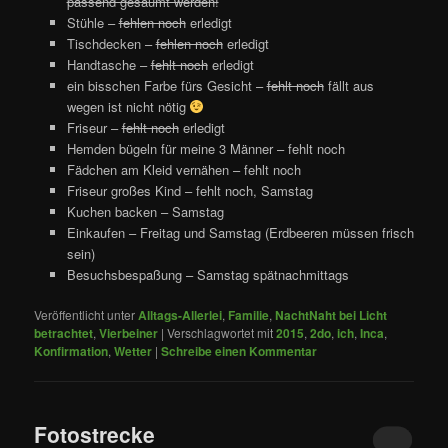
passend gesäumt werden!
Stühle –
fehlen noch
erledigt
Tischdecken –
fehlen noch
erledigt
Handtasche –
fehlt noch
erledigt
ein bisschen Farbe fürs Gesicht –
fehlt noch
fällt aus
wegen ist nicht nötig
Friseur –
fehlt noch
erledigt
Hemden bügeln für meine 3 Männer – fehlt noch
Fädchen am Kleid vernähen – fehlt noch
Friseur großes Kind – fehlt noch, Samstag
Kuchen backen – Samstag
Einkaufen – Freitag und Samstag (Erdbeeren müssen frisch
sein)
Besuchsbespaßung – Samstag spätnachmittags
Veröffentlicht unter
Alltags-Allerlei
,
Familie
,
NachtNaht bei Licht
betrachtet
,
Vierbeiner
|
Verschlagwortet mit
2015
,
2do
,
ich
,
Inca
,
Konfirmation
,
Wetter
|
Schreibe einen Kommentar
Fotostrecke