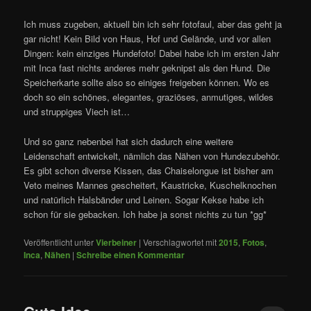
Ich muss zugeben, aktuell bin ich sehr fotofaul, aber das geht ja
gar nicht! Kein Bild von Haus, Hof und Gelände, und vor allen
Dingen: kein einziges Hundefoto! Dabei habe ich im ersten Jahr
mit Inca fast nichts anderes mehr geknipst als den Hund. Die
Speicherkarte sollte also so einiges freigeben können. Wo es
doch so ein schönes, elegantes, graziöses, anmutiges, wildes
und struppiges Viech ist…
Und so ganz nebenbei hat sich dadurch eine weitere
Leidenschaft entwickelt, nämlich das Nähen von Hundezubehör.
Es gibt schon diverse Kissen, das Chaiselongue ist bisher am
Veto meines Mannes gescheitert, Kaustricke, Kuschelknochen
und natürlich Halsbänder und Leinen. Sogar Kekse habe ich
schon für sie gebacken. Ich habe ja sonst nichts zu tun *gg*
Veröffentlicht unter
Vierbeiner
|
Verschlagwortet mit
2015
,
Fotos
,
Inca
,
Nähen
|
Schreibe einen Kommentar