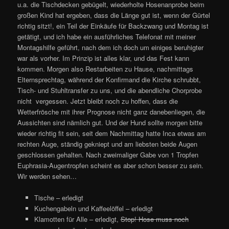
u.a. die Tischdecken gebügelt, wiederholte Hosenanprobe beim
großen Kind hat ergeben, dass die Länge gut ist, wenn der Gürtel
richtig sitzt!, ein Teil der Einkäufe für Backzwang und Montag ist
getätigt, und ich habe ein ausführliches Telefonat mit meiner
Montagshilfe geführt, nach dem ich doch um einiges beruhigter
war als vorher. Im Prinzip ist alles klar, und das Fest kann
kommen. Morgen also Restarbeiten zu Hause, nachmittags
Elternsprechtag, während der Konfirmand die Kirche schrubbt,
Tisch- und Stuhltransfer zu uns, und die abendliche Chorprobe
nicht vergessen. Jetzt bleibt noch zu hoffen, dass die
Wetterfrösche mit ihrer Prognose nicht ganz danebenliegen, die
Aussichten sind nämlich gut. Und der Hund sollte morgen bitte
wieder richtig fit sein, seit dem Nachmittag hatte Inca etwas am
rechten Auge, ständig gekniept und am liebsten beide Augen
geschlossen gehalten. Nach zweimaliger Gabe von 1 Tropfen
Euphrasia-Augentropfen scheint es aber schon besser zu sein.
Wir werden sehen…
Tische – erledigt
Kuchengabeln und Kaffeelöffel – erledigt
Klamotten für Alle – erledigt,
Stop! Hose muss noch