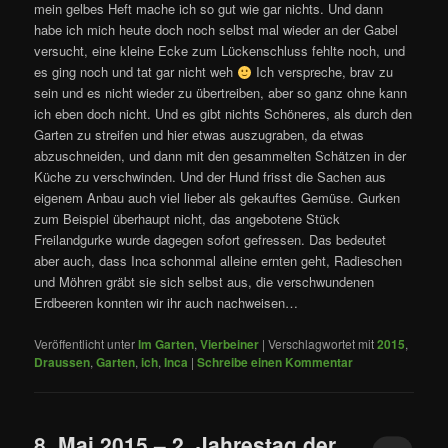
mein gelbes Heft mache ich so gut wie gar nichts. Und dann
habe ich mich heute doch noch selbst mal wieder an der Gabel
versucht, eine kleine Ecke zum Lückenschluss fehlte noch, und
es ging noch und tat gar nicht weh
Ich verspreche, brav zu
sein und es nicht wieder zu übertreiben, aber so ganz ohne kann
ich eben doch nicht. Und es gibt nichts Schöneres, als durch den
Garten zu streifen und hier etwas auszugraben, da etwas
abzuschneiden, und dann mit den gesammelten Schätzen in der
Küche zu verschwinden. Und der Hund frisst die Sachen aus
eigenem Anbau auch viel lieber als gekauftes Gemüse. Gurken
zum Beispiel überhaupt nicht, das angebotene Stück
Freilandgurke wurde dagegen sofort gefressen. Das bedeutet
aber auch, dass Inca schonmal alleine ernten geht, Radieschen
und Möhren gräbt sie sich selbst aus, die verschwundenen
Erdbeeren konnten wir ihr auch nachweisen…
Veröffentlicht unter
Im Garten
,
Vierbeiner
|
Verschlagwortet mit
2015
,
Draussen
,
Garten
,
ich
,
Inca
|
Schreibe einen Kommentar
8. Mai 2015 – 2. Jahrestag der