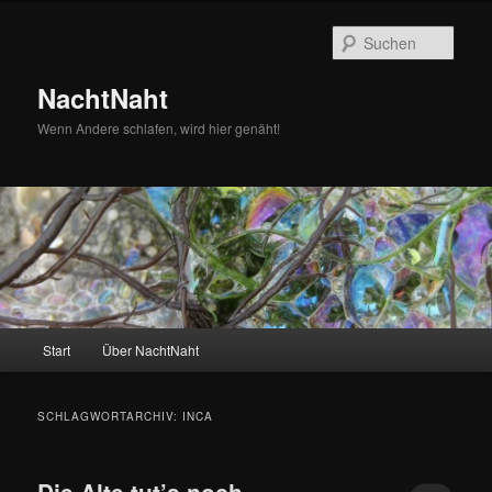
Zum
Zum
primären
sekundären
Such
Inhalt
Inhalt
springen
springen
NachtNaht
Wenn Andere schlafen, wird hier genäht!
Hauptmenü
Start
Über NachtNaht
SCHLAGWORTARCHIV:
INCA
Die Alte tut’s noch