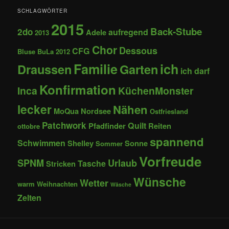
SCHLAGWÖRTER
2015
Back-Stube
2do
aufregend
Adele
2013
Chor
Dessous
CFG
Bluse
BuLa 2012
Familie
ich
Draussen
Garten
ich darf
Konfirmation
Inca
KüchenMonster
lecker
Nähen
MoQua
Nordsee
Ostfriesland
Patchwork
Quilt
Pfadfinder
Reiten
ottobre
spannend
Schwimmen
Shelley
Sonne
Sommer
Vorfreude
SPNM
Urlaub
Tasche
Stricken
Wünsche
Wetter
warm
Weihnachten
Wäsche
Zelten