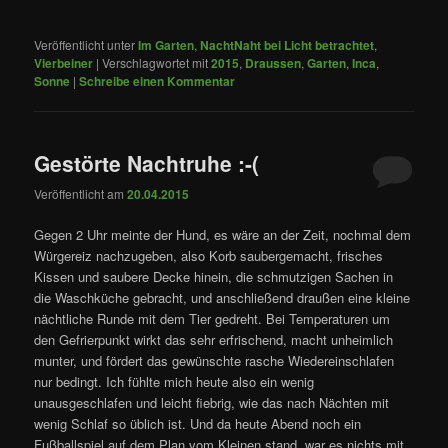
Veröffentlicht unter
Im Garten
,
NachtNaht bei Licht betrachtet
,
Vierbeiner
|
Verschlagwortet mit
2015
,
Draussen
,
Garten
,
Inca
,
Sonne
|
Schreibe einen Kommentar
Gestörte Nachtruhe :-(
Veröffentlicht am
20.04.2015
Gegen 2 Uhr meinte der Hund, es wäre an der Zeit, nochmal dem
Würgereiz nachzugeben, also Korb saubergemacht, frisches
Kissen und saubere Decke hinein, die schmutzigen Sachen in
die Waschküche gebracht, und anschließend draußen eine kleine
nächtliche Runde mit dem Tier gedreht. Bei Temperaturen um
den Gefrierpunkt wirkt das sehr erfrischend, macht unheimlich
munter, und fördert das gewünschte rasche Wiedereinschlafen
nur bedingt. Ich fühlte mich heute also ein wenig
unausgeschlafen und leicht fiebrig, wie das nach Nächten mit
wenig Schlaf so üblich ist. Und da heute Abend noch ein
Fußballspiel auf dem Plan vom Kleinen stand, war es nichts mit