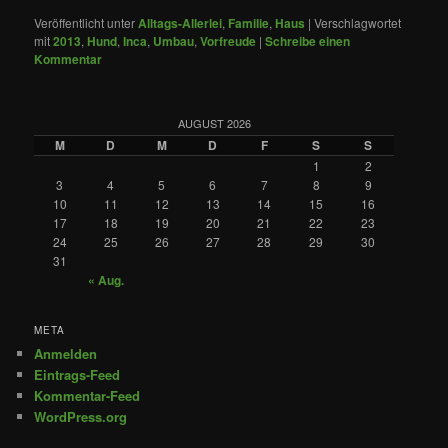
Veröffentlicht unter
Alltags-Allerlei
,
Familie
,
Haus
|
Verschlagwortet
mit
2013
,
Hund
,
Inca
,
Umbau
,
Vorfreude
|
Schreibe einen
Kommentar
AUGUST 2026
M
D
M
D
F
S
S
1
2
3
4
5
6
7
8
9
10
11
12
13
14
15
16
17
18
19
20
21
22
23
24
25
26
27
28
29
30
31
« Aug.
META
Anmelden
Eintrags-Feed
Kommentar-Feed
WordPress.org