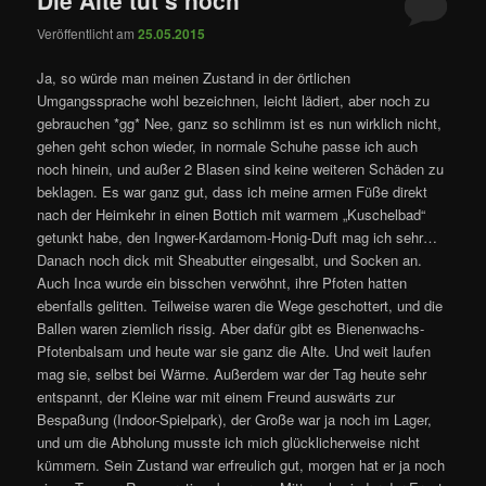
Veröffentlicht am
25.05.2015
Ja, so würde man meinen Zustand in der örtlichen
Umgangssprache wohl bezeichnen, leicht lädiert, aber noch zu
gebrauchen *gg* Nee, ganz so schlimm ist es nun wirklich nicht,
gehen geht schon wieder, in normale Schuhe passe ich auch
noch hinein, und außer 2 Blasen sind keine weiteren Schäden zu
beklagen. Es war ganz gut, dass ich meine armen Füße direkt
nach der Heimkehr in einen Bottich mit warmem „Kuschelbad“
getunkt habe, den Ingwer-Kardamom-Honig-Duft mag ich sehr…
Danach noch dick mit Sheabutter eingesalbt, und Socken an.
Auch Inca wurde ein bisschen verwöhnt, ihre Pfoten hatten
ebenfalls gelitten. Teilweise waren die Wege geschottert, und die
Ballen waren ziemlich rissig. Aber dafür gibt es Bienenwachs-
Pfotenbalsam und heute war sie ganz die Alte. Und weit laufen
mag sie, selbst bei Wärme. Außerdem war der Tag heute sehr
entspannt, der Kleine war mit einem Freund auswärts zur
Bespaßung (Indoor-Spielpark), der Große war ja noch im Lager,
und um die Abholung musste ich mich glücklicherweise nicht
kümmern. Sein Zustand war erfreulich gut, morgen hat er ja noch