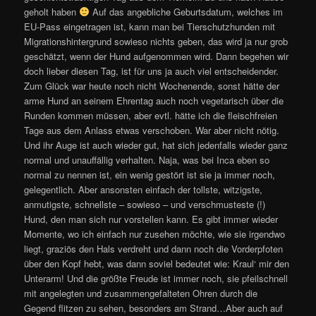
geholt haben
Auf das angebliche Geburtsdatum, welches im
EU-Pass eingetragen ist, kann man bei Tierschutzhunden mit
Migrationshintergrund sowieso nichts geben, das wird ja nur grob
geschätzt, wenn der Hund aufgenommen wird. Dann begehen wir
doch lieber diesen Tag, ist für uns ja auch viel entscheidender.
Zum Glück war heute noch nicht Wochenende, sonst hätte der
arme Hund an seinem Ehrentag auch noch vegetarisch über die
Runden kommen müssen, aber evtl. hätte ich die fleischfreien
Tage aus dem Anlass etwas verschoben. War aber nicht nötig.
Und ihr Auge ist auch wieder gut, hat sich jedenfalls wieder ganz
normal und unauffällig verhalten. Naja, was bei Inca eben so
normal zu nennen ist, ein wenig gestört ist sie ja immer noch,
gelegentlich. Aber ansonsten einfach der tollste, witzigste,
anmutigste, schnellste – sowieso – und verschmusteste (!)
Hund, den man sich nur vorstellen kann. Es gibt immer wieder
Momente, wo ich einfach nur zusehen möchte, wie sie irgendwo
liegt, graziös den Hals verdreht und dann noch die Vorderpfoten
über den Kopf hebt, was dann soviel bedeutet wie: Kraul‘ mir den
Unterarm! Und die größte Freude ist immer noch, sie pfeilschnell
mit angelegten und zusammengefalteten Ohren durch die
Gegend flitzen zu sehen, besonders am Strand…Aber auch auf