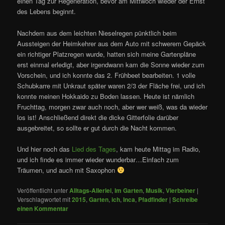
einen Tag zur Regeneration, bevor am Mittwoch wieder der Ernst
des Lebens beginnt.
Nachdem aus dem leichten Nieselregen pünktlich beim
Aussteigen der Heimkehrer aus dem Auto mit schwerem Gepäck
ein richtiger Platzregen wurde, hatten sich meine Gartenpläne
erst einmal erledigt, aber irgendwann kam die Sonne wieder zum
Vorschein, und ich konnte das 2. Frühbeet bearbeiten. 1 volle
Schubkarre mit Unkraut später waren 2/3 der Fläche frei, und ich
konnte meinen Hokkaido zu Boden lassen. Heute ist nämlich
Fruchttag, morgen zwar auch noch, aber wer weiß, was da wieder
los ist! Anschließend direkt die dicke Gitterfolie darüber
ausgebreitet, so sollte er gut durch die Nacht kommen.
Und hier noch das
Lied des Tages
, kam heute Mittag im Radio,
und ich finde es immer wieder wunderbar…Einfach zum
Träumen, und auch mit Saxophon
Veröffentlicht unter
Alltags-Allerlei
,
Im Garten
,
Musik
,
Vierbeiner
|
Verschlagwortet mit
2015
,
Garten
,
ich
,
Inca
,
Pfadfinder
|
Schreibe
einen Kommentar