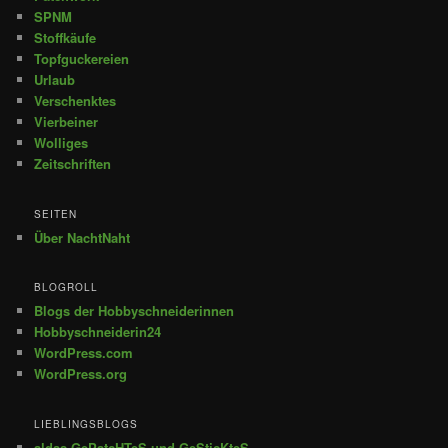
SPNM
Stoffkäufe
Topfguckereien
Urlaub
Verschenktes
Vierbeiner
Wolliges
Zeitschriften
SEITEN
Über NachtNaht
BLOGROLL
Blogs der Hobbyschneiderinnen
Hobbyschneiderin24
WordPress.com
WordPress.org
LIEBLINGSBLOGS
aldas GePatcHTeS und GeSticKteS