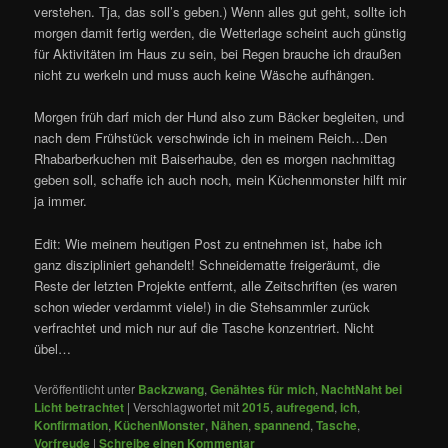
verstehen. Tja, das soll’s geben.) Wenn alles gut geht, sollte ich
morgen damit fertig werden, die Wetterlage scheint auch günstig
für Aktivitäten im Haus zu sein, bei Regen brauche ich draußen
nicht zu werkeln und muss auch keine Wäsche aufhängen.
Morgen früh darf mich der Hund also zum Bäcker begleiten, und
nach dem Frühstück verschwinde ich in meinem Reich…Den
Rhabarberkuchen mit Baiserhaube, den es morgen nachmittag
geben soll, schaffe ich auch noch, mein Küchenmonster hilft mir
ja immer.
Edit: Wie meinem heutigen Post zu entnehmen ist, habe ich
ganz diszipliniert gehandelt! Schneidematte freigeräumt, die
Reste der letzten Projekte entfernt, alle Zeitschriften (es waren
schon wieder verdammt viele!) in die Stehsammler zurück
verfrachtet und mich nur auf die Tasche konzentriert. Nicht
übel…
Veröffentlicht unter
Backzwang
,
Genähtes für mich
,
NachtNaht bei
Licht betrachtet
|
Verschlagwortet mit
2015
,
aufregend
,
ich
,
Konfirmation
,
KüchenMonster
,
Nähen
,
spannend
,
Tasche
,
Vorfreude
|
Schreibe einen Kommentar