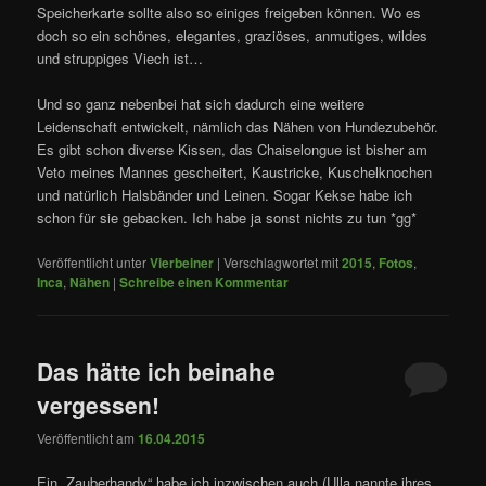
Speicherkarte sollte also so einiges freigeben können. Wo es
doch so ein schönes, elegantes, graziöses, anmutiges, wildes
und struppiges Viech ist…
Und so ganz nebenbei hat sich dadurch eine weitere
Leidenschaft entwickelt, nämlich das Nähen von Hundezubehör.
Es gibt schon diverse Kissen, das Chaiselongue ist bisher am
Veto meines Mannes gescheitert, Kaustricke, Kuschelknochen
und natürlich Halsbänder und Leinen. Sogar Kekse habe ich
schon für sie gebacken. Ich habe ja sonst nichts zu tun *gg*
Veröffentlicht unter
Vierbeiner
|
Verschlagwortet mit
2015
,
Fotos
,
Inca
,
Nähen
|
Schreibe einen Kommentar
Das hätte ich beinahe
vergessen!
Veröffentlicht am
16.04.2015
Ein „Zauberhandy“ habe ich inzwischen auch (Ulla nannte ihres