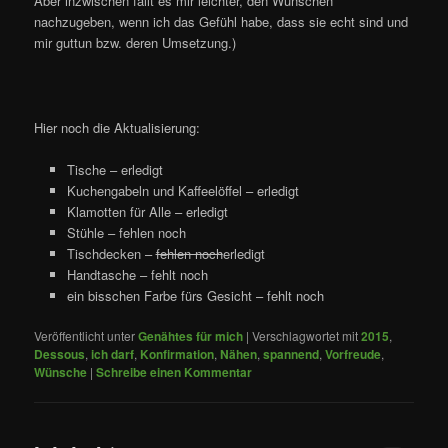
Aber inzwischen fällt es mir leichter, den Wünschen
nachzugeben, wenn ich das Gefühl habe, dass sie echt sind und
mir guttun bzw. deren Umsetzung.)
Hier noch die Aktualisierung:
Tische – erledigt
Kuchengabeln und Kaffeelöffel – erledigt
Klamotten für Alle – erledigt
Stühle – fehlen noch
Tischdecken –
fehlen noch
erledigt
Handtasche – fehlt noch
ein bisschen Farbe fürs Gesicht – fehlt noch
Veröffentlicht unter
Genähtes für mich
|
Verschlagwortet mit
2015
,
Dessous
,
ich darf
,
Konfirmation
,
Nähen
,
spannend
,
Vorfreude
,
Wünsche
|
Schreibe einen Kommentar