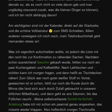
damals so, als es noch nicht so viele davon gab und man
ungläubig staunend zusah, was die kleinen Dinger so können),
und ich bin nicht abhängig davon!
Am wichtigsten sind mir der Kalender, direkt auf der Startseite,
und die schöne Volltastatur
zum SMS-Schreiben. Allem
anderen verweigere ich mich noch, mein Telefonbuchinhalt geht
niemanden etwas an!
Was ich eigentlich aufschreiben wollte, ist jedoch die Liste mit
den noch bis zur Konfirmation zu nähenden Sachen. Nachdem
schon ausreichend
Geschirr
gekauft wurde, fehlen nur noch ein
paar Kuchengabeln und Kaffeelöffel. Nach Leihtischen und -
stühlen kann ich morgen fragen, und dann heißt es Tischdecken
nähen! Zum Glück war noch guter weißer Stoff im Vorrat,
gewaschen ist er schon, fehlt nur noch die Runde durch die
Minna (die fand sich auch durch Zufall gebraucht in unserem
örtlichen Möbelhaus), und dann geht es ans Säumen, bis das
Füßchen raucht…Meine selbstverfasste
Schritt-für-Schritt-
Anleitung
habe ich mir schon ein paarmal genau angesehen, das
müsste wieder klappen. Also hoffentlich morgen Tischmaße