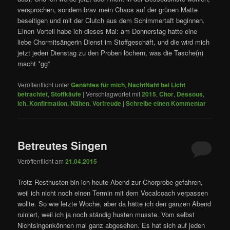
versprochen, sondern brav mein Chaos auf der grünen Matte
beseitigen und mit der Clutch aus dem Schimmertaft beginnen.
Einen Vorteil habe ich dieses Mal: am Donnerstag hatte eine
liebe Chormitsängerin Dienst im Stoffgeschäft, und die wird mich
jetzt jeden Dienstag zu den Proben löchern, was die Tasche(n)
macht *gg*
Veröffentlicht unter
Genähtes für mich
,
NachtNaht bei Licht
betrachtet
,
Stoffkäufe
|
Verschlagwortet mit
2015
,
Chor
,
Dessous
,
ich
,
Konfirmation
,
Nähen
,
Vorfreude
|
Schreibe einen Kommentar
Betreutes Singen
Veröffentlicht am
21.04.2015
Trotz Resthusten bin ich heute Abend zur Chorprobe gefahren,
weil ich nicht noch einen Termin mit dem Vocalcoach verpassen
wollte. So wie letzte Woche, aber da hätte ich den ganzen Abend
ruiniert, weil ich ja noch ständig husten musste. Vom selbst
Nichtsingenkönnen mal ganz abgesehen. Es hat sich auf jeden