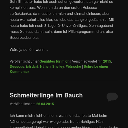
Schnittmuster habe ich auch schon geworfen, sah gar nicht so
kompliziert aus. Wenn ich da an den ersten Rebecca
zurückdenke, da musste ich mich erst einmal einlesen, aber
heute war sofort alles klar, es lebe das Langzeitgedächtnis. Mit
heute habe ich noch 3 Tage für Unvernünftiges, Sonntagabend
muss Schluss damit sein, dann ist Pflichtprogramm dran, also
Budenzauber etc.
Wäre ja schön, wenn…
Veröffentlicht unter
Genähtes für mich
|
Verschlagwortet mit
2015
,
Dessous
,
ich darf
,
Nähen
,
Shelley
,
Wünsche
|
Schreibe einen
Kommentar
Schmetterlinge im Bauch
Veröffentlicht am
26.04.2015
Ich kann mich nicht erinnern, wann ich das letzte Mal beim
Nähen so aufgeregt war wie gerade. Es ist richtiges Näh-
Lampenfieber! Dabei liege ich gegen meine Gewohnheit gut in der