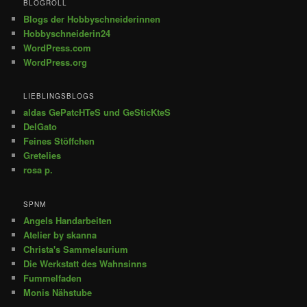
BLOGROLL
Blogs der Hobbyschneiderinnen
Hobbyschneiderin24
WordPress.com
WordPress.org
LIEBLINGSBLOGS
aldas GePatcHTeS und GeSticKteS
DelGato
Feines Stöffchen
Gretelies
rosa p.
SPNM
Angels Handarbeiten
Atelier by skanna
Christa's Sammelsurium
Die Werkstatt des Wahnsinns
Fummelfaden
Monis Nähstube