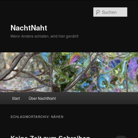
Zum
Zum
primären
sekundären
Such
Inhalt
Inhalt
springen
springen
NachtNaht
Wenn Andere schlafen, wird hier genäht!
Hauptmenü
Start
Über NachtNaht
SCHLAGWORTARCHIV:
NÄHEN
Keine Zeit zum Schreiben