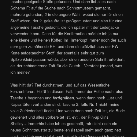
taschengeeignete Stoffe gefunden. Und dann lief alles nach
Schema F: auf die Suche nach Schnittmustern gemacht,
mehrere gefunden, 2 in die engere Wahl, wobei die nur für einen
Stoff wären, der 2. gekaufte ist großgemustert und also für eine
allgemeine Tasche gedacht, die ich später mit der Lederjacke
verwenden kann. Denn für die Konfirmation möchte ich ja nur
eine kleine und keinen Koffer. Im Hinterkopf immer noch der auch
sehr gern zu nähende BH, und dann ein plötzlich aus der PW-
Kiste aufgetauchter Stoff, der ebenfalls sehr gut zum
Spitzenkleid passen würde, aber einen anderen Schnitt erfordert,
als der schimmernde Taft für die Clutch…Versteht jemand, was
ich meine?
Was hilft da? Tief durchatmen, und auf das Wesentliche
konzentrieren. Heißt in diesem Fall: immer der Reihe nach, also
Tasche 1 beginnen und
fertignähen
, wenn dann noch Lust und
Kapazitäten vorhanden sind, Tasche 2, falls Nr. 1 nicht meine
volle Zufriedenheit findet. Und wenn dann noch Zeit ist, die Bude
gewienert und alles vorbereitet ist, evtl. der Pin-up Girls
Shelley…Immerhin habe ich es geschafft, mir nicht noch ein
neues Schnittmuster zu bestellen (Isabell sieht auch ganz nett
aus). Und ich werde jetzt auch nicht in der Dessouskiste wühlen,