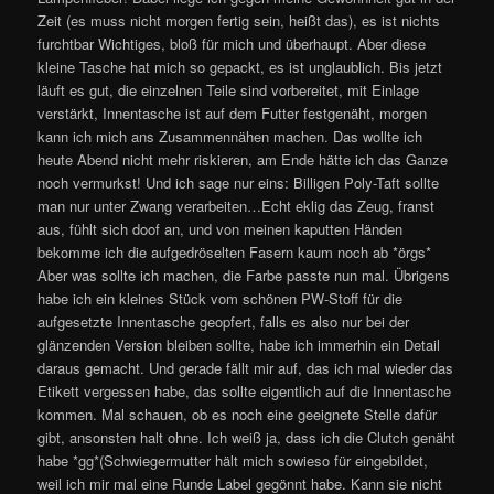
Zeit (es muss nicht morgen fertig sein, heißt das), es ist nichts
furchtbar Wichtiges, bloß für mich und überhaupt. Aber diese
kleine Tasche hat mich so gepackt, es ist unglaublich. Bis jetzt
läuft es gut, die einzelnen Teile sind vorbereitet, mit Einlage
verstärkt, Innentasche ist auf dem Futter festgenäht, morgen
kann ich mich ans Zusammennähen machen. Das wollte ich
heute Abend nicht mehr riskieren, am Ende hätte ich das Ganze
noch vermurkst! Und ich sage nur eins: Billigen Poly-Taft sollte
man nur unter Zwang verarbeiten…Echt eklig das Zeug, franst
aus, fühlt sich doof an, und von meinen kaputten Händen
bekomme ich die aufgedröselten Fasern kaum noch ab *örgs*
Aber was sollte ich machen, die Farbe passte nun mal. Übrigens
habe ich ein kleines Stück vom schönen PW-Stoff für die
aufgesetzte Innentasche geopfert, falls es also nur bei der
glänzenden Version bleiben sollte, habe ich immerhin ein Detail
daraus gemacht. Und gerade fällt mir auf, das ich mal wieder das
Etikett vergessen habe, das sollte eigentlich auf die Innentasche
kommen. Mal schauen, ob es noch eine geeignete Stelle dafür
gibt, ansonsten halt ohne. Ich weiß ja, dass ich die Clutch genäht
habe *gg*(Schwiegermutter hält mich sowieso für eingebildet,
weil ich mir mal eine Runde Label gegönnt habe. Kann sie nicht