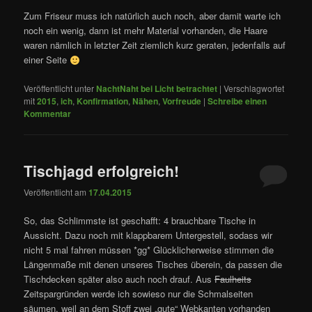
Zum Friseur muss ich natürlich auch noch, aber damit warte ich
noch ein wenig, dann ist mehr Material vorhanden, die Haare
waren nämlich in letzter Zeit ziemlich kurz geraten, jedenfalls auf
einer Seite
Veröffentlicht unter
NachtNaht bei Licht betrachtet
|
Verschlagwortet
mit
2015
,
ich
,
Konfirmation
,
Nähen
,
Vorfreude
|
Schreibe einen
Kommentar
Tischjagd erfolgreich!
Veröffentlicht am
17.04.2015
So, das Schlimmste ist geschafft: 4 brauchbare Tische in
Aussicht. Dazu noch mit klappbarem Untergestell, sodass wir
nicht 5 mal fahren müssen *gg* Glücklicherweise stimmen die
Längenmaße mit denen unseres Tisches überein, da passen die
Tischdecken später also auch noch drauf. Aus
Faulheits
Zeitspargründen werde ich sowieso nur die Schmalseiten
säumen, weil an dem Stoff zwei „gute“ Webkanten vorhanden