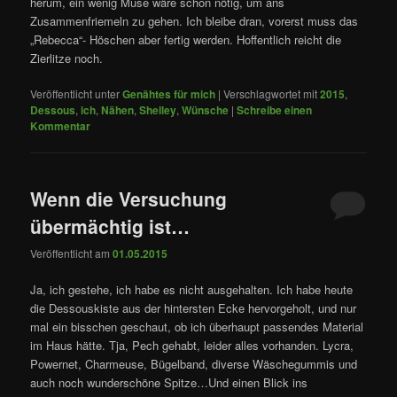
herum, ein wenig Muse wäre schon nötig, um ans
Zusammenfriemeln zu gehen. Ich bleibe dran, vorerst muss das
„Rebecca“- Höschen aber fertig werden. Hoffentlich reicht die
Zierlitze noch.
Veröffentlicht unter
Genähtes für mich
|
Verschlagwortet mit
2015
,
Dessous
,
ich
,
Nähen
,
Shelley
,
Wünsche
|
Schreibe einen
Kommentar
Wenn die Versuchung
übermächtig ist…
Veröffentlicht am
01.05.2015
Ja, ich gestehe, ich habe es nicht ausgehalten. Ich habe heute
die Dessouskiste aus der hintersten Ecke hervorgeholt, und nur
mal ein bisschen geschaut, ob ich überhaupt passendes Material
im Haus hätte. Tja, Pech gehabt, leider alles vorhanden. Lycra,
Powernet, Charmeuse, Bügelband, diverse Wäschegummis und
auch noch wunderschöne Spitze…Und einen Blick ins