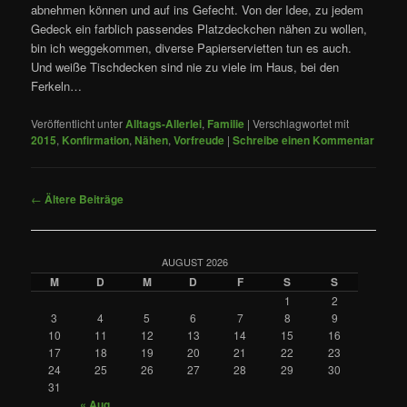
abnehmen können und auf ins Gefecht. Von der Idee, zu jedem
Gedeck ein farblich passendes Platzdeckchen nähen zu wollen,
bin ich weggekommen, diverse Papierservietten tun es auch.
Und weiße Tischdecken sind nie zu viele im Haus, bei den
Ferkeln…
Veröffentlicht unter
Alltags-Allerlei
,
Familie
|
Verschlagwortet mit
2015
,
Konfirmation
,
Nähen
,
Vorfreude
|
Schreibe einen Kommentar
Beitragsnavigation
←
Ältere Beiträge
AUGUST 2026
M
D
M
D
F
S
S
1
2
3
4
5
6
7
8
9
10
11
12
13
14
15
16
17
18
19
20
21
22
23
24
25
26
27
28
29
30
31
« Aug.