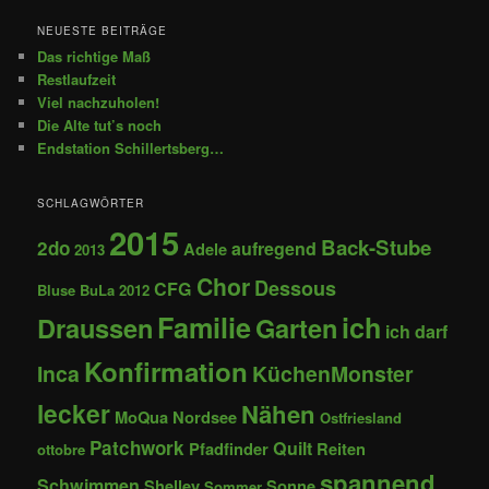
NEUESTE BEITRÄGE
Das richtige Maß
Restlaufzeit
Viel nachzuholen!
Die Alte tut’s noch
Endstation Schillertsberg…
SCHLAGWÖRTER
2015
Back-Stube
2do
aufregend
Adele
2013
Chor
Dessous
CFG
Bluse
BuLa 2012
Familie
ich
Draussen
Garten
ich darf
Konfirmation
Inca
KüchenMonster
lecker
Nähen
MoQua
Nordsee
Ostfriesland
Patchwork
Quilt
Pfadfinder
Reiten
ottobre
spannend
Schwimmen
Shelley
Sonne
Sommer