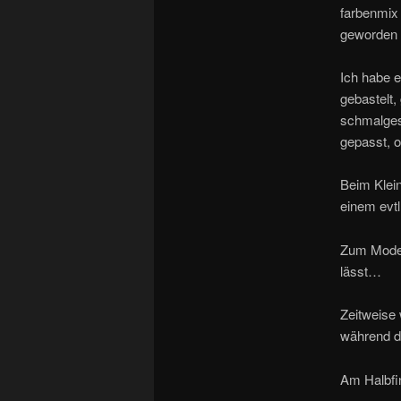
farbenmix 
geworden i
Ich habe e
gebastelt,
schmalges
gepasst, 
Beim Klei
einem evt
Zum Modell
lässt…
Zeitweise 
während de
Am Halbfin