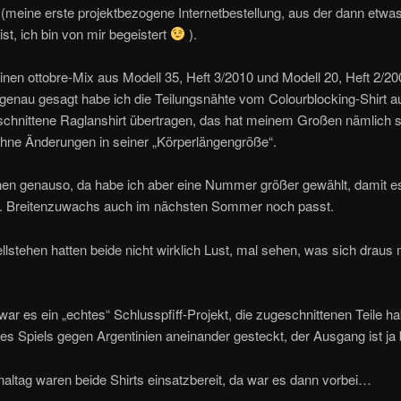
(meine erste projektbezogene Internetbestellung, aus der dann etwa
st, ich bin von mir begeistert
).
inen ottobre-Mix aus Modell 35, Heft 3/2010 und Modell 20, Heft 2/20
 genau gesagt habe ich die Teilungsnähte vom Colourblocking-Shirt a
chnittene Raglanshirt übertragen, das hat meinem Großen nämlich 
ohne Änderungen in seiner „Körperlängengröße“.
nen genauso, da habe ich aber eine Nummer größer gewählt, damit es
l. Breitenzuwachs auch im nächsten Sommer noch passt.
stehen hatten beide nicht wirklich Lust, mal sehen, was sich drau
war es ein „echtes“ Schlusspfiff-Projekt, die zugeschnittenen Teile ha
s Spiels gegen Argentinien aneinander gesteckt, der Ausgang ist ja
altag waren beide Shirts einsatzbereit, da war es dann vorbei…