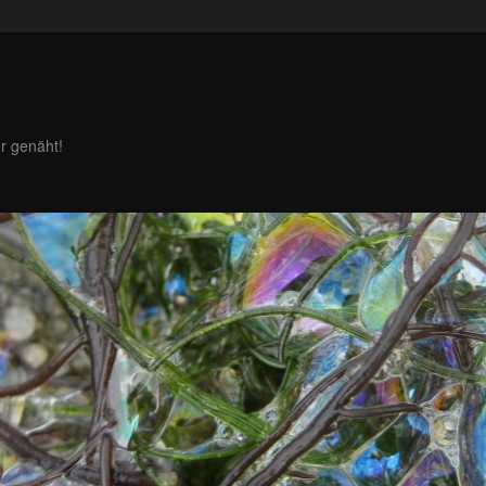
r genäht!