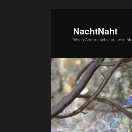
Zum
primären
Inhalt
NachtNaht
springen
Wenn Andere schlafen, wird hie