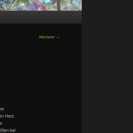
Nächster
→
er
in Herz
as
ößen bei