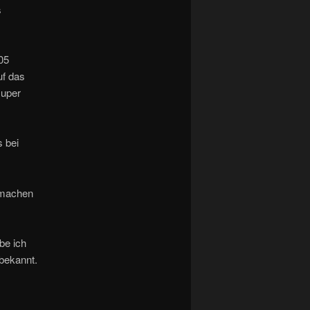
s
05
uf das
super
 bei
s machen
be ich
 bekannt.