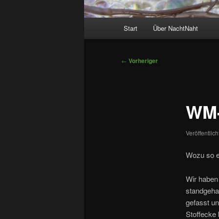
Hauptmenü
Start
Über NachtNaht
Beitragsnavigation
←
Vorheriger
WM-
Veröffentlic
Wozu so e
Wir haben
standgeha
gefasst un
Stoffecke 