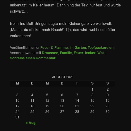
unbenutzt im Keller herum. Darin hing der Teig nur fest und wurde
schwarz…
Beim Ins-Bett-Bringen sagte mein Kleiner ganz vorwurfsvoll:
„Mama, du stinkst nach Rauch!“ Tja, das wird wohl noch öfter
vorkommen!
Veröffentlicht unter
Feuer & Flamme
,
Im Garten
,
Topfguckereien
|
Verschlagwortet mit
Draussen
,
Familie
,
Feuer
,
lecker
,
Wok
|
Schreibe einen Kommentar
AUGUST 2026
M
D
M
D
F
S
S
1
2
3
4
5
6
7
8
9
10
11
12
13
14
15
16
17
18
19
20
21
22
23
24
25
26
27
28
29
30
31
« Aug.