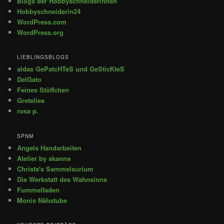
Blogs der Hobbyschneiderinnen
Hobbyschneiderin24
WordPress.com
WordPress.org
LIEBLINGSBLOGS
aldas GePatcHTeS und GeSticKteS
DelGato
Feines Stöffchen
Gretelies
rosa p.
SPNM
Angels Handarbeiten
Atelier by skanna
Christa's Sammelsurium
Die Werkstatt des Wahnsinns
Fummelfaden
Monis Nähstube