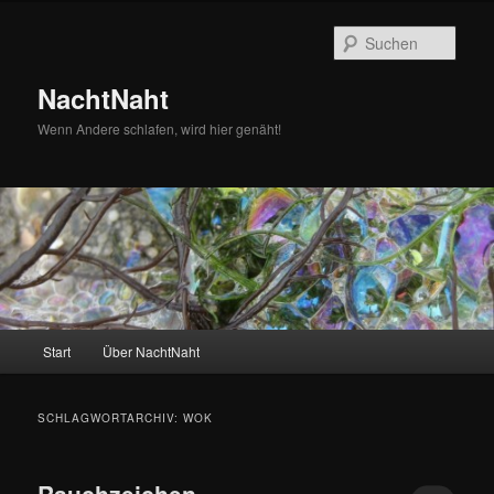
Zum
Zum
primären
sekundären
Such
Inhalt
Inhalt
springen
springen
NachtNaht
Wenn Andere schlafen, wird hier genäht!
Hauptmenü
Start
Über NachtNaht
SCHLAGWORTARCHIV:
WOK
Rauchzeichen