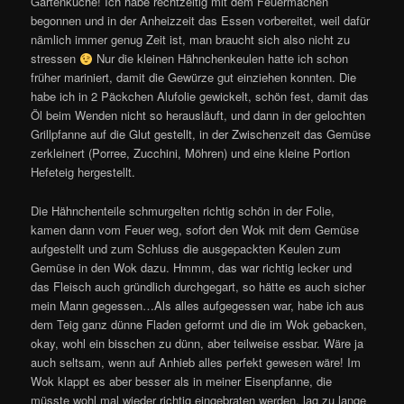
Gartenküche! Ich habe rechtzeitig mit dem Feuermachen
begonnen und in der Anheizzeit das Essen vorbereitet, weil dafür
nämlich immer genug Zeit ist, man braucht sich also nicht zu
stressen
Nur die kleinen Hähnchenkeulen hatte ich schon
früher mariniert, damit die Gewürze gut einziehen konnten. Die
habe ich in 2 Päckchen Alufolie gewickelt, schön fest, damit das
Öl beim Wenden nicht so herausläuft, und dann in der gelochten
Grillpfanne auf die Glut gestellt, in der Zwischenzeit das Gemüse
zerkleinert (Porree, Zucchini, Möhren) und eine kleine Portion
Hefeteig hergestellt.
Die Hähnchenteile schmurgelten richtig schön in der Folie,
kamen dann vom Feuer weg, sofort den Wok mit dem Gemüse
aufgestellt und zum Schluss die ausgepackten Keulen zum
Gemüse in den Wok dazu. Hmmm, das war richtig lecker und
das Fleisch auch gründlich durchgegart, so hätte es auch sicher
mein Mann gegessen…Als alles aufgegessen war, habe ich aus
dem Teig ganz dünne Fladen geformt und die im Wok gebacken,
okay, wohl ein bisschen zu dünn, aber teilweise essbar. Wäre ja
auch seltsam, wenn auf Anhieb alles perfekt gewesen wäre! Im
Wok klappt es aber besser als in meiner Eisenpfanne, die
müsste wohl mal wieder richtig eingebraten werden. lag zu lange