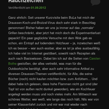
Veröffentlicht am
01.09.2012
Ganz ehrlich: Seit unserer Kurzvisite beim BuLa hat mich der
Draussen-Koch-und-Brutzel-Virus doch sehr stark in Beschlag
genommen! Bisher haben wir uns ja immer auf das „normale“
Grillen beschränkt, aber jetzt hat mich doch die Experimentierlust
gepackt! Ein paar geglückte Versuche mit dem Wok gab es
schon, ein Eintopf auf loderndem Holzfeuer – ja, inzwischen weiß
ich es besser – war auch essbar, aber es ist ja alles ausbaufähig.
Ich habe viel im Internet gestöbert, sowohl nach Rezepten als
auch nach Basiswissen. Dabei bin ich auf die Seiten von
Carsten
Bothe
gestoßen, der alles vertreibt, was man für die
Outdoorküche benötigt, aber auch sehr informative Artikel zu
diversen Draussen-Themen veröffentlicht, für Alle, die seine
Bücher (noch) nicht kaufen möchten bzw. zum Anfüttern… Und
dabei habe ich gelesen, dass hohe Flammen nicht gut sind (der
Topf ist von außen recht dunkel geworden), wie ein Kochfeuer
angelegt werden muss und noch vieles mehr. Am Mittwoch war
schönes Wetter, wer weiß, wie lange das noch hält, Nils war von
seiner Klassenfahrt zurück und mir war mal wieder nach