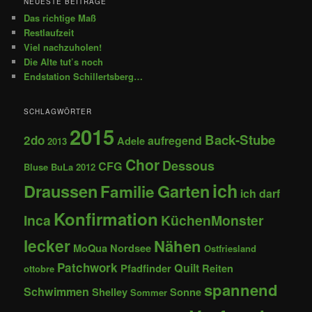
NEUESTE BEITRÄGE
Das richtige Maß
Restlaufzeit
Viel nachzuholen!
Die Alte tut’s noch
Endstation Schillertsberg…
SCHLAGWÖRTER
2015
Back-Stube
2do
aufregend
Adele
2013
Chor
Dessous
CFG
Bluse
BuLa 2012
ich
Draussen
Garten
Familie
ich darf
Konfirmation
Inca
KüchenMonster
lecker
Nähen
MoQua
Nordsee
Ostfriesland
Patchwork
Quilt
Pfadfinder
Reiten
ottobre
spannend
Schwimmen
Shelley
Sonne
Sommer