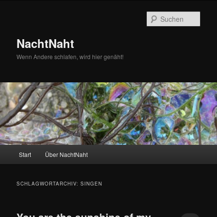
Zum
Zum
primären
sekundären
Such
Inhalt
Inhalt
springen
springen
NachtNaht
Wenn Andere schlafen, wird hier genäht!
Hauptmenü
Start
Über NachtNaht
SCHLAGWORTARCHIV:
SINGEN
You are the sunshine of my