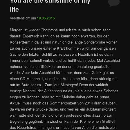
life
Veröffentlicht am
19.05.2015
Morgen ist wieder Chorprobe und ich freue mich schon sehr
darauf! Eigentlich kann ich es kaum noch erwarten, bis der
Konzerttermin da ist und natürlich die lange Sonderprobe vorher,
zu der auch unsere externe Kraft kommen wird, um der ganzen
Sache den letzten Schliff zu verpassen. Natürlich ist es dann
immer sehr schnell vorbei, und es heißt dann jedes Mal Abschied
nehmen von allen Stücken, an denen monatelang gearbeitet
wurde. Aber kein Abschied für immer, denn zum Glück gibt es
einen CD-Mitschnitt, und diese Aufnahme fährt dann ständig mit
mir im Auto herum…Zum laut Mitsingen! Denn der wirklich
einzige Nachteil der Altistinnen ist es, nie alleine etwas Schönes
singen zu können, aber so mit Melodie dabei geht es prima.
Aktuell muss noch das Sommerkonzert von 2014 dran glauben,
da waren nette Stücke dabei, und weil es ein Jubiläumskonzert
war, hatte sich der Schulchor ein professionelles Jazztrio zur
Begleitung gegönnt. Inzwischen kann der Kleine einen Großteil
des Repertoires mitsingen, er muss ja von Allen die meiste Zeit