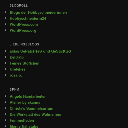
BLOGROLL
Blogs der Hobbyschneiderinnen
Hobbyschneiderin24
WordPress.com
WordPress.org
LIEBLINGSBLOGS
aldas GePatcHTeS und GeSticKteS
DelGato
Feines Stöffchen
Gretelies
rosa p.
SPNM
Angels Handarbeiten
Atelier by skanna
Christa's Sammelsurium
Die Werkstatt des Wahnsinns
Fummelfaden
Monis Nähstube