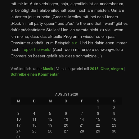
mit mir im Auto verbringen, naja, eigentlich ist es andersherum,
er benötigt die Fahrbereitschaft eben noch am meisten. Um am
lautesten jault er beim „Grease“-Medley mit, bei den Liedern
„Rock ’n‘ roll party queen“ und „You‘ re the one that i want“ gibt es
dafür prädestinierte Stellen! Und ich verrate nicht zu viel, wenn
ich meine, dass das aktuelle Programm wieder so ein paar
Ohrwürmer enthält, zum Beispiel:
s.o.
Und bis dahin eben immer
noch:
Top of the world!
(Auch wenn mir unsere schwungvollere
Chorversion besser gefällt als diese schmalzige…)
Veröffentlicht unter
Musik
|
Verschlagwortet mit
2015
,
Chor
,
singen
|
Schreibe einen Kommentar
AUGUST 2026
M
D
M
D
F
S
S
1
2
3
4
5
6
7
8
9
10
11
12
13
14
15
16
17
18
19
20
21
22
23
24
25
26
27
28
29
30
31