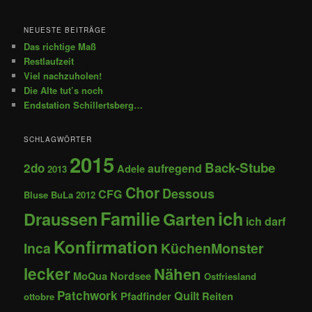
NEUESTE BEITRÄGE
Das richtige Maß
Restlaufzeit
Viel nachzuholen!
Die Alte tut’s noch
Endstation Schillertsberg…
SCHLAGWÖRTER
2015
Back-Stube
2do
aufregend
Adele
2013
Chor
Dessous
CFG
Bluse
BuLa 2012
Familie
ich
Draussen
Garten
ich darf
Konfirmation
Inca
KüchenMonster
lecker
Nähen
MoQua
Nordsee
Ostfriesland
Patchwork
Quilt
Pfadfinder
Reiten
ottobre