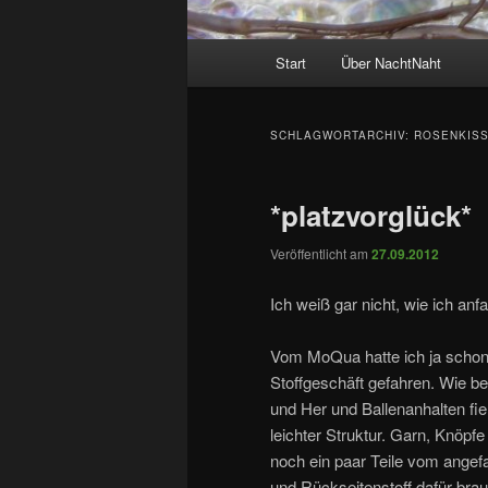
Hauptmenü
Start
Über NachtNaht
SCHLAGWORTARCHIV:
ROSENKIS
*platzvorglück*
Veröffentlicht am
27.09.2012
Ich weiß gar nicht, wie ich an
Vom MoQua hatte ich ja schon 
Stoffgeschäft gefahren. Wie bef
und Her und Ballenanhalten fie
leichter Struktur. Garn, Knöpfe
noch ein paar Teile vom angef
und Rückseitenstoff dafür bra