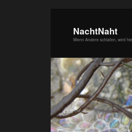
Zum
Zum
primären
sekundären
Inhalt
Inhalt
NachtNaht
springen
springen
Wenn Andere schlafen, wird hie