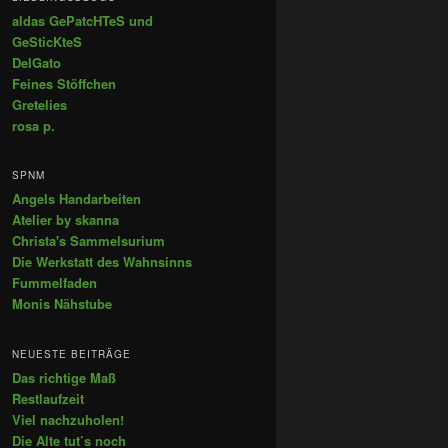
aldas GePatcHTeS und
GeSticKteS
DelGato
Feines Stöffchen
Gretelies
rosa p.
SPNM
Angels Handarbeiten
Atelier by skanna
Christa's Sammelsurium
Die Werkstatt des Wahnsinns
Fummelfaden
Monis Nähstube
NEUESTE BEITRÄGE
Das richtige Maß
Restlaufzeit
Viel nachzuholen!
Die Alte tut’s noch