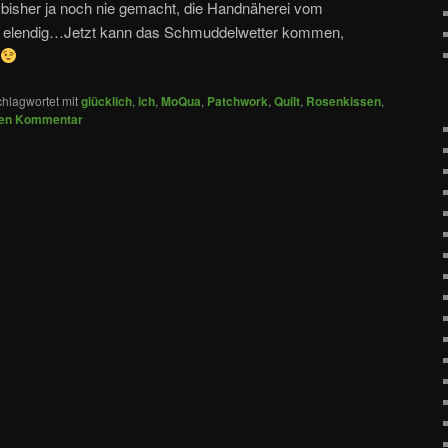
h bisher ja noch nie gemacht, die Handnäherei vom
 elendig…Jetzt kann das Schmuddelwetter kommen,
hlagwortet mit
glücklich
,
ich
,
MoQua
,
Patchwork
,
Quilt
,
Rosenkissen
,
nen Kommentar