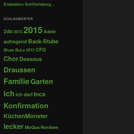
Endstation Schillertsberg…
SCHLAGWÖRTER
2015
2do
Adele
2013
Back-Stube
aufregend
CFG
Bluse
BuLa 2012
Chor
Dessous
Draussen
Familie
Garten
ich
Inca
ich darf
Konfirmation
KüchenMonster
lecker
MoQua
Nordsee