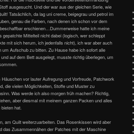
off ausgesucht. Und der war aus der gleichen Serie, wie
lt! Tatsächlich, da lag uni creme, beigegrau und petrol im
auben, genau die Farben, nach denen ich schon vor dem
 unbeschaffbar erschienen…Dummerweise hatte ich meine
gepatchte Mittelteil nicht dabei (logisch, wer schleppt
te mit sich herum, ich jedenfalls nicht), ich war aber auch
n um Aufschub zu bitten. Zu Hause habe ich sofort alle
und auf dem Bett ausgelegt, musste richtig überlegen, um
ekommen.
dem Häuschen vor lauter Aufregung und Vorfreude, Patchwork
d, die vielen Möglichkeiten, Stoffe und Muster zu
nsinn. Was werde ich also morgen früh machen? Richtig,
stehen, aber diesmal mit meinem ganzen Packen und alles
 bieten hat.
, am Quilt weiterzuarbeiten. Das Rosenkissen wird aber
und das Zusammennähen der Patches mit der Maschine