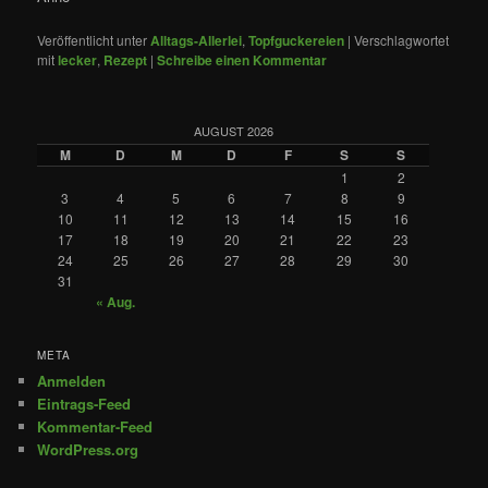
Veröffentlicht unter
Alltags-Allerlei
,
Topfguckereien
|
Verschlagwortet
mit
lecker
,
Rezept
|
Schreibe einen Kommentar
AUGUST 2026
M
D
M
D
F
S
S
1
2
3
4
5
6
7
8
9
10
11
12
13
14
15
16
17
18
19
20
21
22
23
24
25
26
27
28
29
30
31
« Aug.
META
Anmelden
Eintrags-Feed
Kommentar-Feed
WordPress.org