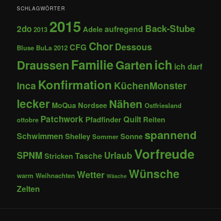
SCHLAGWÖRTER
2015
Back-Stube
2do
aufregend
Adele
2013
Chor
Dessous
CFG
Bluse
BuLa 2012
Familie
ich
Draussen
Garten
ich darf
Konfirmation
Inca
KüchenMonster
lecker
Nähen
MoQua
Nordsee
Ostfriesland
Patchwork
Quilt
Pfadfinder
Reiten
ottobre
spannend
Schwimmen
Shelley
Sonne
Sommer
Vorfreude
SPNM
Urlaub
Tasche
Stricken
Wünsche
Wetter
warm
Weihnachten
Wäsche
Zelten