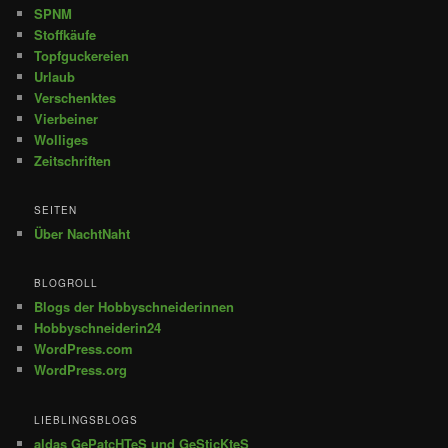
SPNM
Stoffkäufe
Topfguckereien
Urlaub
Verschenktes
Vierbeiner
Wolliges
Zeitschriften
SEITEN
Über NachtNaht
BLOGROLL
Blogs der Hobbyschneiderinnen
Hobbyschneiderin24
WordPress.com
WordPress.org
LIEBLINGSBLOGS
aldas GePatcHTeS und GeSticKteS