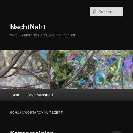
Zum
Zum
primären
sekundären
Such
Inhalt
Inhalt
springen
springen
NachtNaht
Wenn Andere schlafen, wird hier genäht!
Hauptmenü
Start
Über NachtNaht
SCHLAGWORTARCHIV:
REZEPT
Kettenreaktion