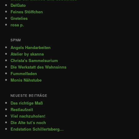
DelGato
Feines Stöffchen
Gretelies
rosa p.
SPNM
Angels Handarbeiten
Atelier by skanna
Christa's Sammelsurium
Die Werkstatt des Wahnsinns
Fummelfaden
Monis Nähstube
NEUESTE BEITRÄGE
Das richtige Maß
Restlaufzeit
Viel nachzuholen!
Die Alte tut’s noch
Endstation Schillertsberg…