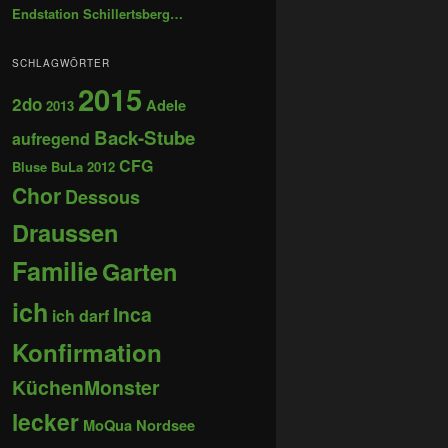
Endstation Schillertsberg…
SCHLAGWÖRTER
2015
2do
Adele
2013
Back-Stube
aufregend
CFG
Bluse
BuLa 2012
Chor
Dessous
Draussen
Familie
Garten
ich
Inca
ich darf
Konfirmation
KüchenMonster
lecker
MoQua
Nordsee