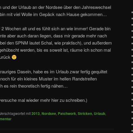
 und der Urlaub an der Nordsee über den Jahreswechsel
 bin mit viel Wolle im Gepäck nach Hause gekommen…
 2 Wochen alt und es fühlt sich an wie immer! Gerade bin
nnte aber auch daran liegen, dass mir gerade mehr nach
 bei den SPNM lautet Schal, wie praktisch), und außerdem
ehübscht werden, bis es soweit ist, räume ich schon mal
zurück
rauriges Dasein, habe es im Urlaub zwar fertig gequiltet
ch für ein kleines Muster im hellen Randstreifen
h es rein theoretisch fertig nähen…
 versuche mal wieder mehr hier zu schreiben.)
Verschlagwortet mit
2013
,
Nordsee
,
Patchwork
,
Stricken
,
Urlaub
,
mentar