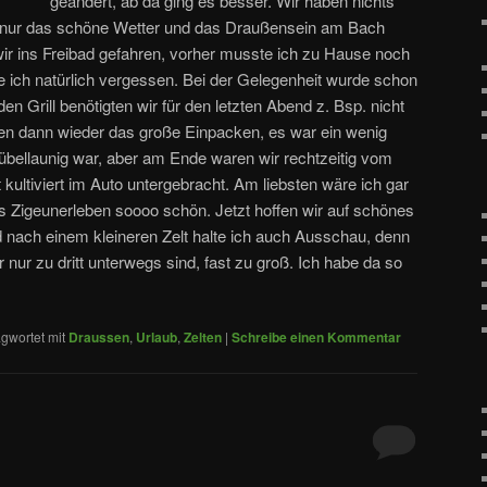
geändert, ab da ging es besser. Wir haben nichts
 nur das schöne Wetter und das Draußensein am Bach
r ins Freibad gefahren, vorher musste ich zu Hause noch
 ich natürlich vergessen. Bei der Gelegenheit wurde schon
en Grill benötigten wir für den letzten Abend z. Bsp. nicht
 dann wieder das große Einpacken, es war ein wenig
t übellaunig war, aber am Ende waren wir rechtzeitig vom
 kultiviert im Auto untergebracht. Am liebsten wäre ich gar
as Zigeunerleben soooo schön. Jetzt hoffen wir auf schönes
d nach einem kleineren Zelt halte ich auch Ausschau, denn
 nur zu dritt unterwegs sind, fast zu groß. Ich habe da so
gwortet mit
Draussen
,
Urlaub
,
Zelten
|
Schreibe einen Kommentar