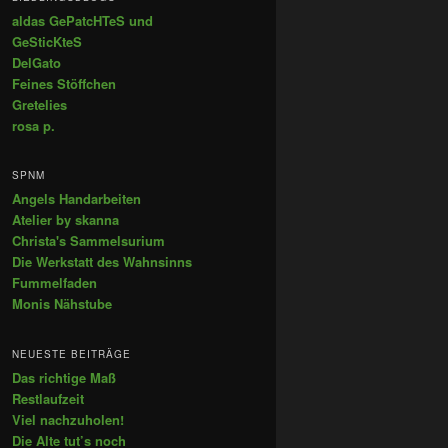
aldas GePatcHTeS und
GeSticKteS
DelGato
Feines Stöffchen
Gretelies
rosa p.
SPNM
Angels Handarbeiten
Atelier by skanna
Christa's Sammelsurium
Die Werkstatt des Wahnsinns
Fummelfaden
Monis Nähstube
NEUESTE BEITRÄGE
Das richtige Maß
Restlaufzeit
Viel nachzuholen!
Die Alte tut’s noch