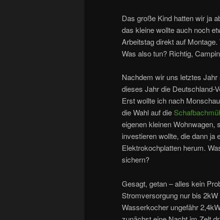
Das große Kind hatten wir ja a
das kleine wollte auch noch
Arbeitstag direkt auf Montage
Was also tun? Richtig, Campin
Nachdem wir uns letztes Jahr
dieses Jahr die Deutschland-Ve
Erst wollte ich nach Monschau,
die Wahl auf die
Schafbachmü
eigenen kleinen Wohnwagen, so
investieren wollte, die dann j
Elektrokochplatten herum. Was 
sichern?
Gesagt, getan – alles kein Pro
Stromversorgung nur bis 2kW 
Wasserkocher ungefähr 2,4kW. 
zunächst eine Nacht im Zelt d