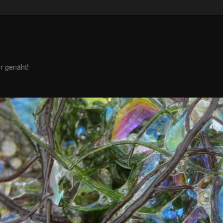
r genäht!