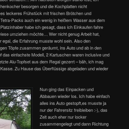
henkocher besorgen und die Kochplatten nicht
 es leckeres Frühstück mit frischen Brötchen und
etra-Packs auch ein wenig in heißem Wasser aus dem
atzinhaber habe ich gesagt, dass ich Einkaufen fahre
twiese umziehen möchte… Wer nicht genug Arbeit hat,
 egal, die Erfahrung musste wohl sein. Also den
igen Töpfe zusammen geräumt, ins Auto und ab in den
uf das einfachste Modell, 2 Kartuschen waren inclusive und
etzte Alu-Topfset aus dem Regal gezerrt – bäh, ich mag
 Kasse. Zu Hause das Überflüssige abgeladen und wieder
Nun ging das Einpacken und
Abbauen wieder los. Ich habe einfach
alles ins Auto gestopft,es musste ja
nur der Fahrersitz freibleiben :-), das
Zelt auch eher nur locker
zusammengelegt und dann Richtung