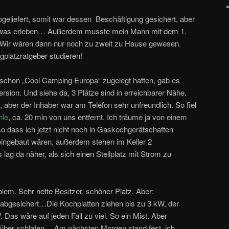
bgeliefert, somit war dessen Beschäftigung gesichert, aber
 etwas erleben… Außerdem musste mein Mann mit dem 1.
. Wir wären dann nur noch zu zweit zu Hause gewesen.
gplatzratgeber studieren!
 schon „Cool Camping Europa“ zugelegt hatten, gab es
rsion. Und siehe da, 3 Plätze sind in erreichbarer Nähe.
 aber der Inhaber war am Telefon sehr unfreundlich. So fiel
hle
, ca. 20 min von uns entfernt. Ich träume ja von einem
 dass ich jetzt nicht noch in Gaskochgerätschaften
a eingebaut wären, außerdem stehen im Keller 2
lag da näher, als sich einen Stellplatz mit Strom zu
blem. Sehr nette Besitzer, schöner Platz. Aber:
abgesichert…Die Kochplatten ziehen bis zu 3 kW, der
Das wäre auf jeden Fall zu viel. So ein Mist. Aber
rüber schlafen… Am nächsten Morgen stand fest, ich