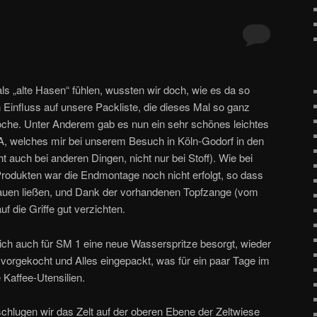
als „alte Hasen“ fühlen, wussten wir doch, wie es da so
Einfluss auf unsere Packliste, die dieses Mal so ganz
oche. Unter Anderem gab es nun ein sehr schönes leichtes
A, welches mir bei unserem Besuch in Köln-Godorf in den
t auch bei anderen Dingen, nicht nur bei Stoff). Wie bei
odukten war die Endmontage noch nicht erfolgt, so dass
rstauen ließen, und Dank der vorhandenen Topfzange (vom
uf die Griffe gut verzichten.
 ich auch für SM 1 eine neue Wasserspritze besorgt, wieder
ln vorgekocht und Alles eingepackt, was für ein paar Tage im
e Kaffee-Utensilien.
hlugen wir das Zelt auf der oberen Ebene der Zeltwiese