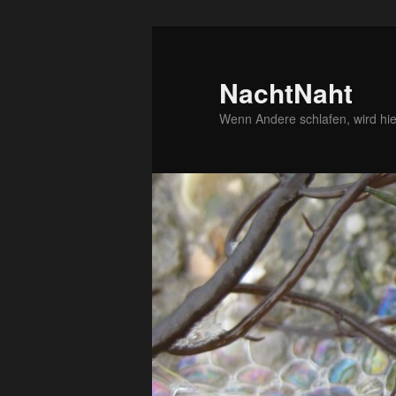
Zum
Zum
primären
sekundären
Inhalt
Inhalt
NachtNaht
springen
springen
Wenn Andere schlafen, wird hie