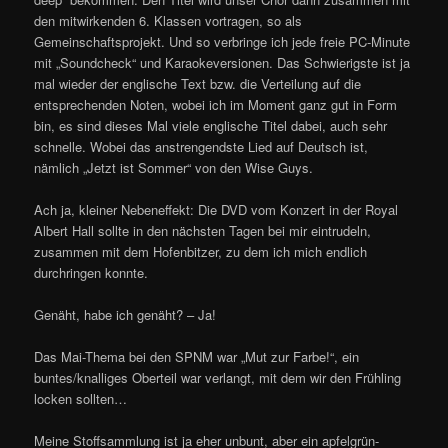
den mitwirkenden 6. Klassen vortragen, so als
Gemeinschaftsprojekt. Und so verbringe ich jede freie PC-Minute
mit „Soundcheck“ und Karaokeversionen. Das Schwierigste ist ja
mal wieder der englische Text bzw. die Verteilung auf die
entsprechenden Noten, wobei ich im Moment ganz gut in Form
bin, es sind dieses Mal viele englische Titel dabei, auch sehr
schnelle. Wobei das anstrengendste Lied auf Deutsch ist,
nämlich „Jetzt ist Sommer“ von den Wise Guys.
Ach ja, kleiner Nebeneffekt: Die DVD vom Konzert in der Royal
Albert Hall sollte in den nächsten Tagen bei mir eintrudeln,
zusammen mit dem Hofenbitzer, zu dem ich mich endlich
durchringen konnte.
Genäht, habe ich genäht? – Ja!
Das Mai-Thema bei den SPNM war „Mut zur Farbe!“, ein
buntes/knalliges Oberteil war verlangt, mit dem wir den Frühling
locken sollten…
Meine Stoffsammlung ist ja eher unbunt, aber ein apfelgrün-