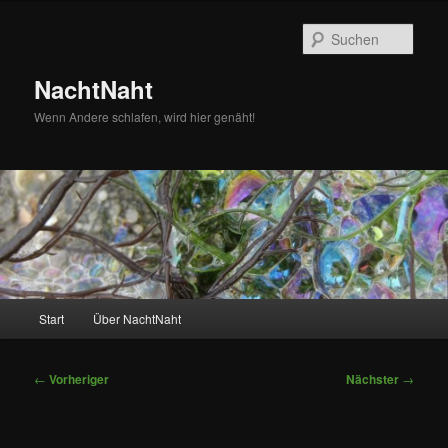
Zum
primären
Such
Inhalt
springen
NachtNaht
Wenn Andere schlafen, wird hier genäht!
Hauptmenü
Start
Über NachtNaht
Beitragsnavigation
←
Vorheriger
Nächster
→