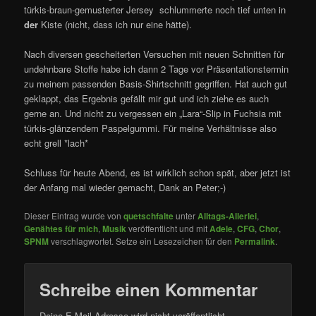
türkis-braun-gemusterter Jersey schlummerte noch tief unten in
der
Kiste (nicht, dass ich nur eine hätte).
Nach diversen gescheiterten Versuchen mit neuen Schnitten für
undehnbare Stoffe habe ich dann 2 Tage vor Präsentationstermin
zu meinem passenden Basis-Shirtschnitt gegriffen. Hat auch gut
geklappt, das Ergebnis gefällt mir gut und ich ziehe es auch
gerne an. Und nicht zu vergessen ein „Lara“-Slip in Fuchsia mit
türkis-glänzendem Paspelgummi. Für meine Verhältnisse also
echt grell *lach*
Schluss für heute Abend, es ist wirklich schon spät, aber jetzt ist
der Anfang mal wieder gemacht, Dank an Peter;-)
Dieser Eintrag wurde von
quetschfalte
unter
Alltags-Allerlei
,
Genähtes für mich
,
Musik
veröffentlicht und mit
Adele
,
CFG
,
Chor
,
SPNM
verschlagwortet. Setze ein Lesezeichen für den
Permalink
.
Schreibe einen Kommentar
Deine E-Mail-Adresse wird nicht veröffentlicht.