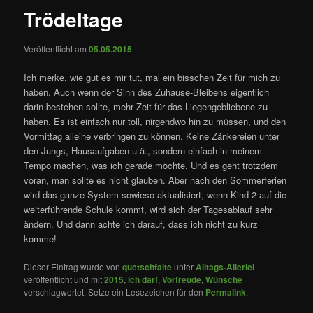
Trödeltage
Veröffentlicht am
05.05.2015
Ich merke, wie gut es mir tut, mal ein bisschen Zeit für mich zu
haben. Auch wenn der Sinn des Zuhause-Bleibens eigentlich
darin bestehen sollte, mehr Zeit für das Liegengebliebene zu
haben. Es ist einfach nur toll, nirgendwo hin zu müssen, und den
Vormittag alleine verbringen zu können. Keine Zänkereien unter
den Jungs, Hausaufgaben u.ä., sondern einfach in meinem
Tempo machen, was ich gerade möchte. Und es geht trotzdem
voran, man sollte es nicht glauben. Aber nach den Sommerferien
wird das ganze System sowieso aktualisiert, wenn Kind 2 auf die
weiterführende Schule kommt, wird sich der Tagesablauf sehr
ändern. Und dann achte ich darauf, dass ich nicht zu kurz
komme!
Dieser Eintrag wurde von
quetschfalte
unter
Alltags-Allerlei
veröffentlicht und mit
2015
,
ich darf
,
Vorfreude
,
Wünsche
verschlagwortet. Setze ein Lesezeichen für den
Permalink
.