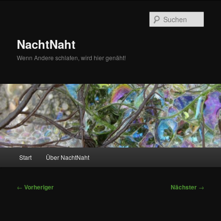
Zum
primären
Such
Inhalt
springen
NachtNaht
Wenn Andere schlafen, wird hier genäht!
Hauptmenü
Start
Über NachtNaht
Beitragsnavigation
←
Vorheriger
Nächster
→