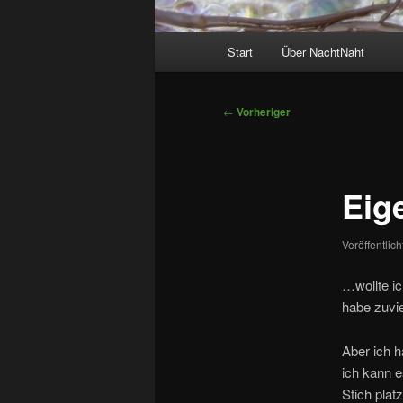
Hauptmenü
Start
Über NachtNaht
Beitragsnavigation
←
Vorheriger
Eig
Veröffentlic
…wollte i
habe zuvi
Aber ich h
ich kann e
Stich plat