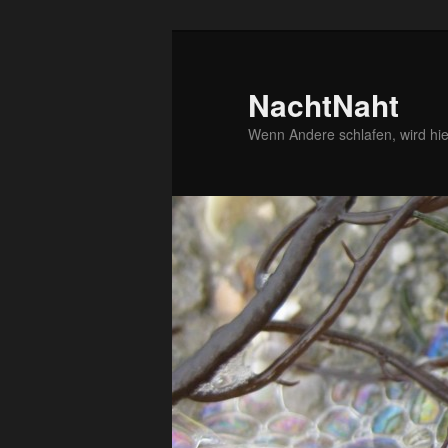
Zum
primären
Inhalt
NachtNaht
springen
Wenn Andere schlafen, wird hie