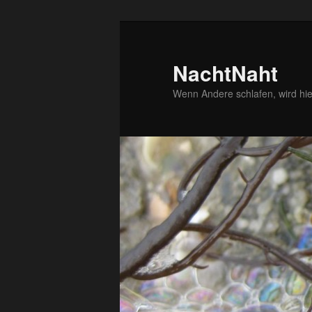
Zum
primären
Inhalt
NachtNaht
springen
Wenn Andere schlafen, wird hie