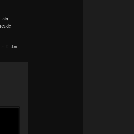
, ein
freude
hen für den