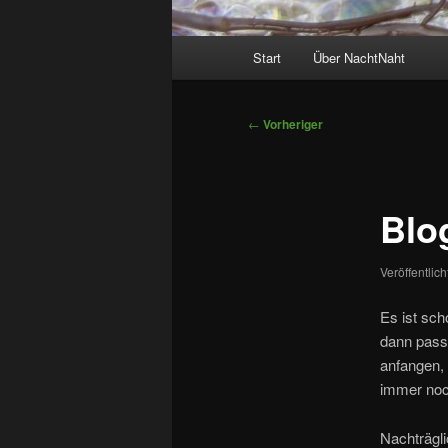
Hauptmenü
Start
Über NachtNaht
Beitragsnavigation
←
Vorheriger
Blo
Veröffentlic
Es ist sch
dann passi
anfangen, 
immer noc
Nachträgli