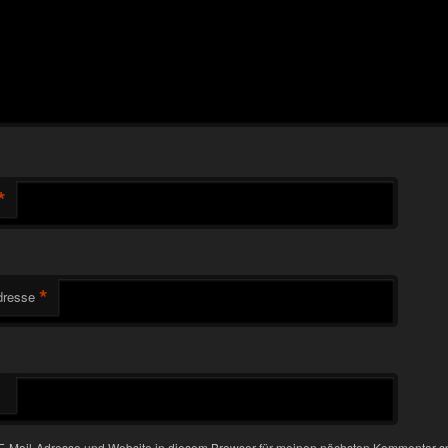
*
*
dresse
-Mail-Adresse und Website in diesem Browser für meinen nächsten Kommentar s