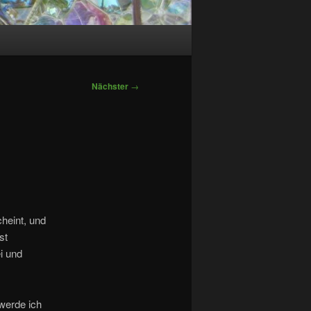
Nächster
→
heint, und
st
i und
 werde ich