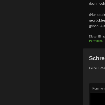
doch noch
(Nur so al
geglücktes
geben. Als
Dieser Eint
Permalink
.
Schre
Deine E-Mai
Komment